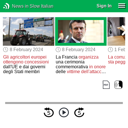
Sign In
News in Slow Italian
8 February 2024
8 February 2024
1 Febr
Gli agricoltori europei
La Francia
organizza
La corruz
ottengono concessioni
una cerimonia
sta peggi
dall'UE e dai governi
commemorativa
in onore
degli Stati membri
delle
vittime dell'attacco
di Hamas del 7 ottobre