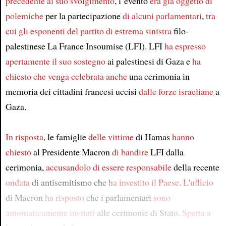
precedente
al suo svolgimento
, l’evento
era già oggetto di
polemiche
per la partecipazione
di alcuni parlamentari
,
tra
cui gli esponenti
del partito di estrema sinistra
filo-
palestinese La France Insoumise (LFI). LFI
ha espresso
apertamente
il suo sostegno
ai palestinesi di Gaza e
ha
chiesto
che venga celebrata anche
una cerimonia in
memoria dei cittadini francesi uccisi
dalle forze israeliane
a
Gaza.
In risposta
, le famiglie
delle vittime
di Hamas
hanno
chiesto
al Presidente Macron
di bandire
LFI dalla
cerimonia,
accusandolo
di essere responsabile
della recente
ondata
di antisemitismo che
ha investito il Paese
.
L'ufficio
di Macron
ha risposto
che i parlamentari
sono
automaticamente invitati
alle cerimonie di Stato.
Spetta a