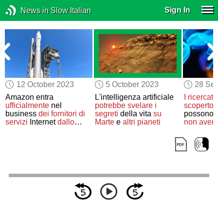
Sign In
News in Slow Italian
12 October 2023
5 October 2023
28 Se
Amazon entra
L'intelligenza artificiale
I ricercato
ufficialmente
nel
potrebbe svelare
i
scoperto
business
dei fornitori di
segreti
della vita
su
possono 
servizi
Internet
dallo
Marte
e
altri pianeti
non aven
spazio