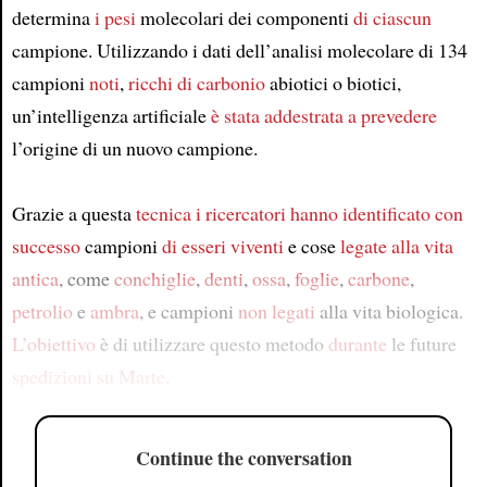
determina
i pesi
molecolari dei componenti
di ciascun
campione. Utilizzando i dati dell’analisi molecolare di 134
campioni
noti
,
ricchi di carbonio
abiotici o biotici,
un’intelligenza artificiale
è stata addestrata a prevedere
l’origine di un nuovo campione.
Grazie a questa
tecnica
i ricercatori
hanno identificato con
successo
campioni
di esseri viventi
e cose
legate
alla vita
antica
, come
conchiglie
,
denti
,
ossa
,
foglie
,
carbone
,
petrolio
e
ambra
, e campioni
non legati
alla vita biologica.
L’obiettivo
è di utilizzare questo metodo
durante
le future
spedizioni
su Marte
.
Continue the conversation