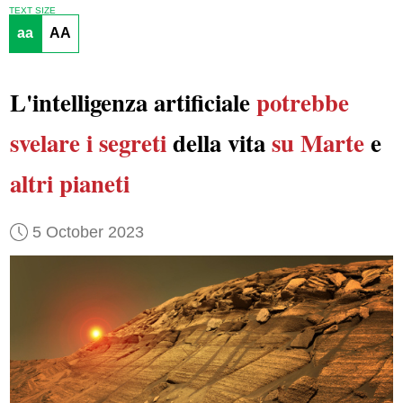
TEXT SIZE
aa
AA
L'intelligenza artificiale
potrebbe
svelare
i segreti
della vita
su Marte
e
altri pianeti
5 October 2023