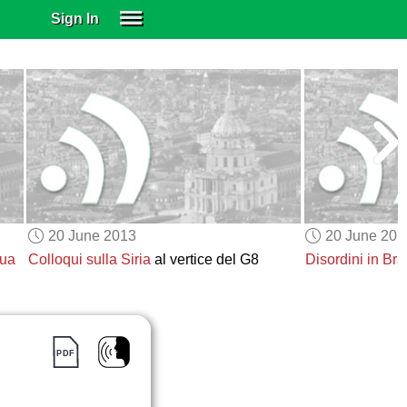
Sign In
SIGN IN
SUBSCRIBE
EDUCATIONAL LICENSES
GIFT CARDS
OTHER LANGUAGES
ABOUT US
ALEXA
20 June 2013
20 June 201
ADJUST COLORS
sua
Colloqui sulla Siria
al vertice del G8
Disordini in Bra