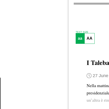
TEXT SIZE
aa
AA
I Taleba
27 June
Nella mattin
Article
presidenziale
un’altra è r