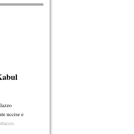
Kabul
alazzo
ate uccise e
ttacco.