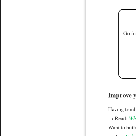
Go fu
Improve yo
Having trou
→ Read:
Why
Want to build