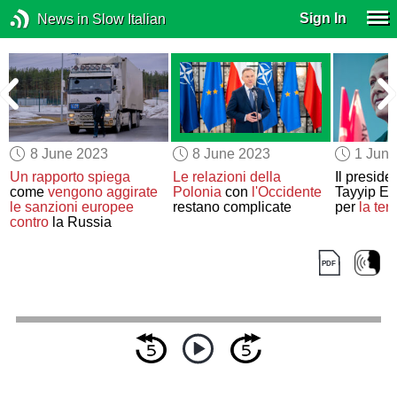
Sign In
News in Slow Italian
8 June 2023
8 June 2023
1 Jun
Un rapporto
spiega
Le relazioni della
Il preside
come
vengono aggirate
Polonia
con
l'Occidente
Tayyip E
le sanzioni europee
restano complicate
per
la ter
contro
la Russia