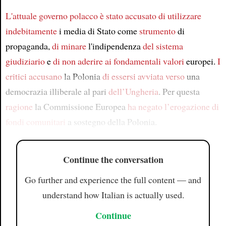
L'attuale governo polacco
è stato accusato
di utilizzare
indebitamente
i media di Stato come
strumento
di
propaganda,
di minare
l'indipendenza
del sistema
giudiziario
e
di non aderire
ai fondamentali valori
europei.
I
critici accusano
la Polonia
di essersi avviata
verso
una
democrazia illiberale al pari
dell’Ungheria
. Per questa
ragione
la Commissione Europea
ha negato l’erogazione
di
fondi comunitari
a sostegno della Polonia.
Continue the conversation
Go further and experience the full content — and
understand how Italian is actually used.
Continue