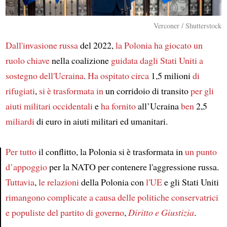
Verconer / Shutterstock
Dall'invasione russa
del 2022,
la Polonia
ha giocato un
ruolo chiave
nella coalizione
guidata dagli Stati Uniti
a
sostegno
dell'Ucraina
.
Ha ospitato circa
1,5 milioni
di
rifugiati
,
si è trasformata in
un corridoio di transito
per gli
aiuti militari occidentali
e
ha fornito
all’Ucraina
ben
2,5
miliardi
di euro in aiuti militari ed umanitari.
Per tutto
il conflitto, la Polonia si è trasformata in
un punto
d’appoggio
per la NATO per contenere l'aggressione russa.
Article
Tuttavia
,
le relazioni
della Polonia con
l'UE
e gli Stati Uniti
rimangono complicate
a causa
delle politiche conservatrici
e populiste
del partito di governo
,
Diritto e Giustizia
.