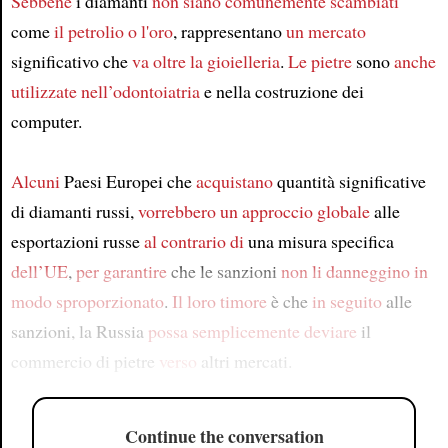
Sebbene
i diamanti
non siano comunemente scambiati
come
il petrolio o l'oro
, rappresentano
un mercato
significativo che
va oltre
la gioielleria
.
Le pietre
sono
anche
utilizzate
nell’odontoiatria
e nella costruzione dei
computer.
Alcuni
Paesi Europei che
acquistano
quantità significative
di diamanti russi,
vorrebbero
un approccio globale
alle
esportazioni russe
al contrario di
una misura specifica
dell’UE
,
per garantire
che le sanzioni
non li danneggino
in
modo sproporzionato
.
Il loro timore
è che
in seguito
alle
sanzioni, la Russia
possa semplicemente deviare
il
commercio di pietre
verso
altri mercati.
Continue the conversation