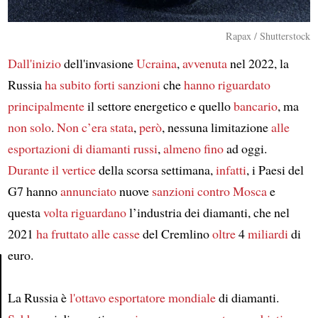
Rapax / Shutterstock
Dall'inizio
dell'invasione
Ucraina
,
avvenuta
nel 2022, la
Russia
ha subito
forti sanzioni
che
hanno riguardato
principalmente
il settore energetico e quello
bancario
, ma
non solo
.
Non c’era stata
,
però
, nessuna limitazione
alle
esportazioni di diamanti russi
,
almeno fino
ad oggi.
Durante
il vertice
della scorsa settimana,
infatti
, i Paesi del
G7 hanno
annunciato
nuove
sanzioni
contro
Mosca
e
questa
volta
riguardano
l’industria dei diamanti, che nel
2021
ha fruttato alle casse
del Cremlino
oltre
4
miliardi
di
euro.
La Russia è
l'ottavo esportatore mondiale
di diamanti.
Article