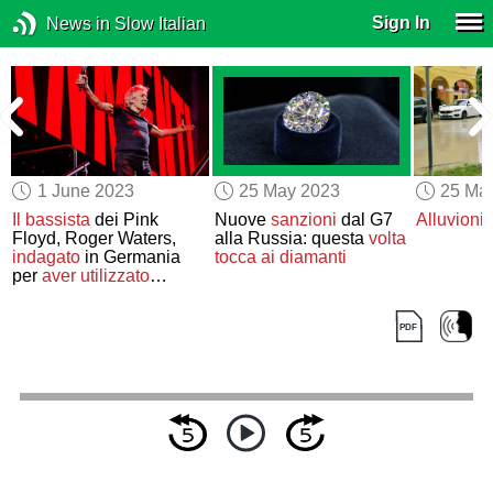
Sign In
News in Slow Italian
1 June 2023
25 May 2023
25 Ma
p
Il bassista
dei Pink
Nuove
sanzioni
dal G7
Alluvioni 
Floyd, Roger Waters,
alla Russia: questa
volta
indagato
in Germania
tocca ai diamanti
per
aver utilizzato
simboli
nazisti