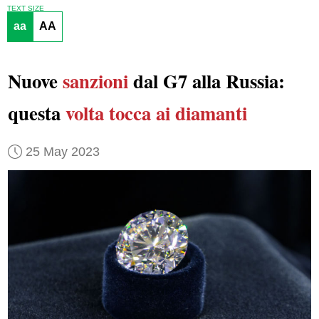
TEXT SIZE
aa
AA
Nuove
sanzioni
dal G7 alla Russia:
questa
volta
tocca ai diamanti
25 May 2023