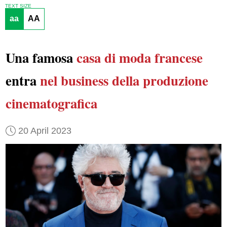
TEXT SIZE
aa
AA
Una famosa
casa di moda francese
entra
nel business della produzione
cinematografica
20 April 2023