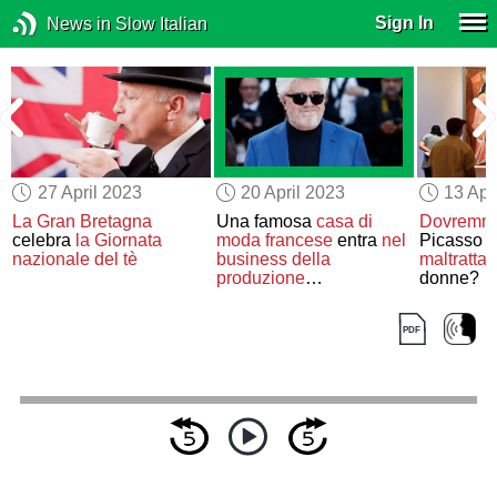
Sign In
News in Slow Italian
27 April 2023
20 April 2023
13 Apr
La Gran Bretagna
Una famosa
casa di
Dovremmo
a
celebra
la Giornata
moda francese
entra
nel
Picasso pe
nazionale del tè
business della
maltratta
produzione
donne?
cinematografica