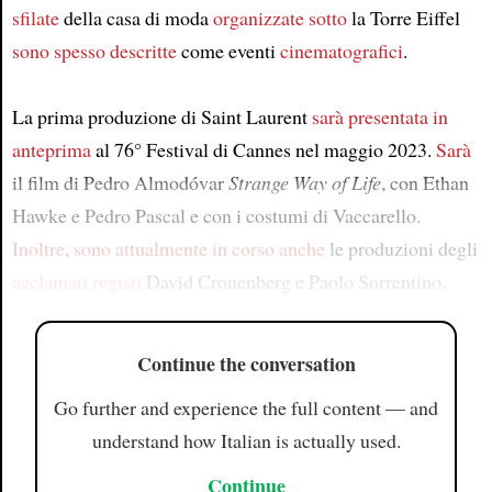
sfilate
della casa di moda
organizzate sotto
la Torre Eiffel
sono spesso descritte
come eventi
cinematografici
.
La prima produzione di Saint Laurent
sarà presentata in
anteprima
al 76° Festival di Cannes nel maggio 2023.
Sarà
il film di Pedro Almodóvar
Strange Way of Life
, con Ethan
Hawke e Pedro Pascal e con i costumi di Vaccarello.
Inoltre
,
sono attualmente in corso
anche
le produzioni degli
acclamati
registi
David Cronenberg e Paolo Sorrentino.
Continue the conversation
Go further and experience the full content — and
understand how Italian is actually used.
Continue