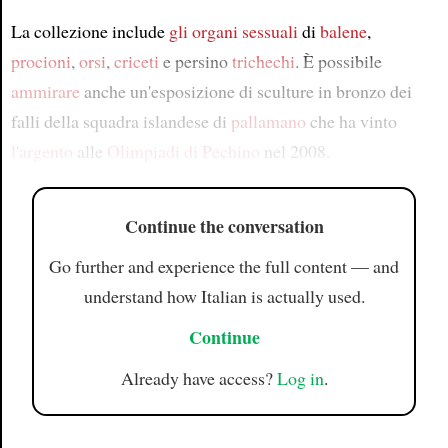
La collezione include
gli organi sessuali
di
balene
,
procioni
,
orsi
,
criceti
e persino
trichechi
. È possibile
ammirare
anche un'esposizione di sculture in bronzo dei
falli della squadra islandese di
pallamano
che ha vinto
l'argento
alle
Olimpiadi di Pechino
nel 2008.
Continue the conversation
Go further and experience the full content — and
understand how Italian is actually used.
Continue
Already have access?
Log in
.