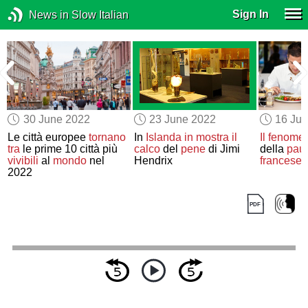
Sign In
News in Slow Italian
30 June 2022
23 June 2022
16 Ju
Le città europee
tornano
In
Islanda
in mostra
il
Il fenome
tra
le prime 10 città più
calco
del
pene
di Jimi
della
pau
à
vivibili
al
mondo
nel
Hendrix
francese
e
2022