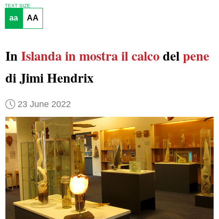
TEXT SIZE
aa
AA
In
Islanda
in mostra
il calco
del
pene
di Jimi Hendrix
23 June 2022