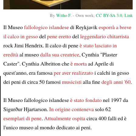
By
Witho F.
-
Own work
,
CC BY-SA 3.0
,
Link
Il Museo
fallologico
islandese
di Reykjavik
esporrà
a breve
il calco in gesso
del
pene eretto
del
leggendario chitarrista
rock Jimi Hendrix. Il calco di pene
è stato lasciato in
eredità
al museo
dalla sua creatrice
, Cynthia "Plaster
Caster". Cynthia Albritton che
è morta
ad Aprile di
quest'anno, era famosa
per aver realizzato
i calchi in gesso
dei peni di circa 50 famosi
musicisti
alla fine
degli anni '60
.
Article
Il Museo fallologico islandese
è stato fondato
nel 1997 da
Sigurður Hjartarson.
In origine
conteneva
solo 62
esemplari di pene
.
Attualmente
ospita
circa 400 falli ed è
l'unico museo al mondo dedicato ai peni.