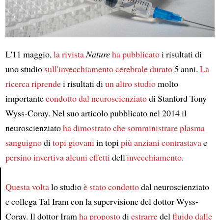
L'11 maggio,
la rivista
Nature
ha pubblicato
i risultati di
uno studio
sull'invecchiamento cerebrale
durato
5 anni.
La
ricerca
riprende
i risultati di
un altro studio
molto
importante
condotto dal
neuroscienziato
di Stanford Tony
Wyss-Coray. Nel suo articolo pubblicato nel 2014 il
neuroscienziato
ha dimostrato che
somministrare
plasma
sanguigno
di
topi giovani
in topi
più anziani
contrastava
e
persino invertiva
alcuni effetti
dell'
invecchiamento
.
Questa volta
lo studio
è stato condotto
dal neuroscienziato
Article
e collega Tal Iram con la supervisione del dottor Wyss-
Coray. Il dottor Iram
ha proposto
di
estrarre
del
fluido dalle