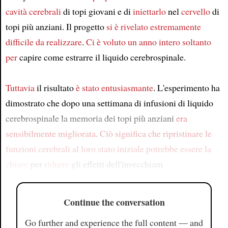
cavità cerebrali
di topi giovani e di
iniettarlo
nel
cervello
di
topi più anziani. Il progetto
si è rivelato estremamente
difficile
da realizzare
.
Ci è voluto
un anno intero
soltanto
per
capire come estrarre il liquido cerebrospinale.
Tuttavia
il risultato
è stato entusiasmante
. L'esperimento ha
dimostrato che dopo una settimana di infusioni di liquido
cerebrospinale la memoria dei topi più anziani
era
sensibilmente migliorata
.
Ciò significa che
ripristinare
le
funzioni cerebrali
al loro stato iniziale
potrebbe essere la
chiave
per
ridurre
gli effetti dell'invecchiam
Continue the conversation
Go further and experience the full content — and