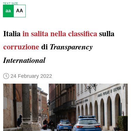
TEXT SIZE
aa
AA
Italia
in salita nella classifica
sulla
corruzione
di
Transparency
International
24 February 2022