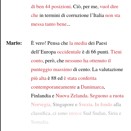
di ben 44 posizioni
. Ciò, per me,
vuol dire
che
in termini di corruzione l’Italia
non sta
messa tanto bene
...
Mario:
È vero! Pensa che
la media
dei Paesi
dell’Europa
occidentale
è di 66 punti.
Tieni
conto
, però, che
nessuno ha ottenuto
il
punteggio massimo
di cento. La valutazione
più alta
è 88 ed
è stata conferita
contemporaneamente
a
Danimarca
,
Finlandia e
Nuova Zelanda
.
Seguono a ruota
Norvegia
, Singapore e
Svezia
.
In fondo
alla
classifica, ci sono
invece
Sud Sudan, Siria e
Somalia.