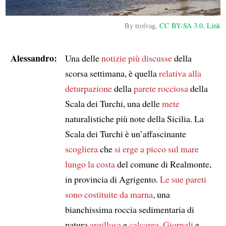
By trolvag,
CC BY-SA 3.0
,
Link
Alessandro:
Una delle
notizie
più discusse
della
scorsa settimana, è quella
relativa alla
deturpazione
della
parete rocciosa
della
Scala dei Turchi, una delle
mete
naturalistiche più note della Sicilia. La
Scala dei Turchi è un’affascinante
scogliera
che
si erge a picco sul mare
lungo la costa
del comune di Realmonte,
in provincia di Agrigento.
Le sue pareti
sono costituite da marna
, una
bianchissima roccia sedimentaria di
natura
argillosa
e
calcarea
.
Giornali
e