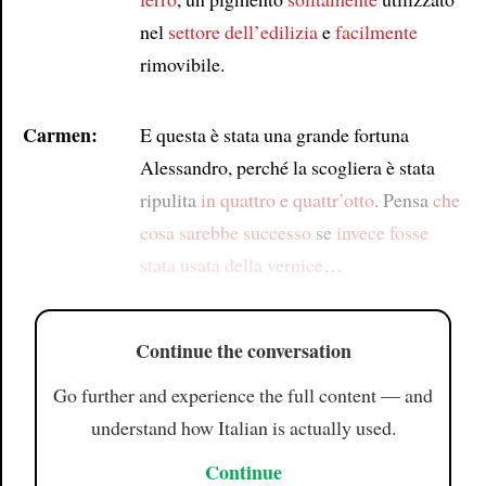
nel
settore dell’edilizia
e
facilmente
rimovibile.
Carmen:
E questa è stata una grande fortuna
Alessandro, perché la scogliera è stata
ripulita
in quattro e quattr’otto
. Pensa
che
cosa sarebbe successo
se
invece
fosse
stata usata della vernice
…
Continue the conversation
Go further and experience the full content — and
understand how Italian is actually used.
Continue