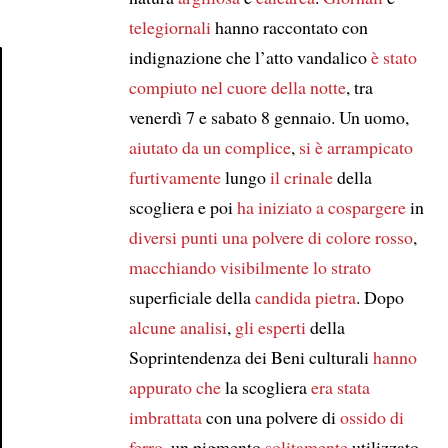
telegiornali
hanno raccontato con
indignazione che l’atto vandalico
è stato
compiuto
nel cuore della notte
, tra
Article
venerdì 7 e sabato 8 gennaio. Un uomo,
aiutato da un complice
,
si è arrampicato
furtivamente
lungo
il crinale
della
scogliera e poi
ha iniziato a cospargere
in
diversi punti
una polvere di colore rosso
,
macchiando visibilmente
lo strato
superficiale della
candida pietra
. Dopo
alcune analisi
,
gli esperti
della
Soprintendenza dei Beni culturali
hanno
appurato che
la scogliera
era stata
imbrattata
con una polvere di
ossido di
ferro
, un pigmento
solitamente
utilizzato