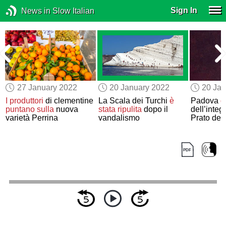
Sign In
News in Slow Italian
27 January 2022
20 January 2022
20 Jan
a
I produttori
di clementine
La Scala dei Turchi
è
Padova
d
puntano sulla
nuova
stata ripulita
dopo il
dell’integ
varietà Perrina
vandalismo
Prato dell