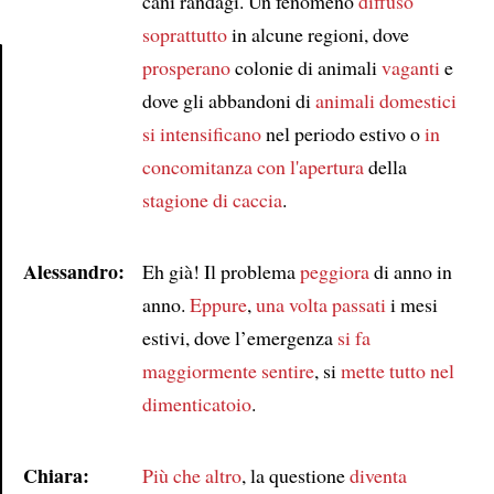
cani randagi. Un fenomeno
diffuso
soprattutto
in alcune regioni, dove
prosperano
colonie di animali
vaganti
e
dove gli abbandoni di
animali domestici
Article
si intensificano
nel periodo estivo o
in
concomitanza con
l'apertura
della
stagione di caccia
.
Alessandro:
Eh già! Il problema
peggiora
di anno in
anno.
Eppure
,
una volta passati
i mesi
estivi, dove l’emergenza
si fa
maggiormente sentire
, si
mette tutto nel
dimenticatoio
.
Chiara:
Più che altro
, la questione
diventa