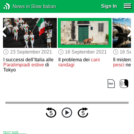
Sign In
News in Slow Italian
23 September 2021
16 September 2021
16 Se
I successi dell’Italia alle
Il problema dei
cani
Il mistero
Paralimpiadi estive
di
randagi
pesci
nel 
Tokyo
TEXT SIZE