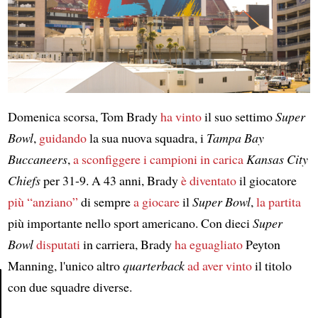
Domenica scorsa, Tom Brady
ha vinto
il suo settimo
Super
Bowl
,
guidando
la sua nuova squadra, i
Tampa Bay
Buccaneers
,
a sconfiggere
i campioni in carica
Kansas City
Chiefs
per 31-9. A 43 anni, Brady
è diventato
il giocatore
più “anziano”
di sempre
a giocare
il
Super Bowl
,
la partita
più importante nello sport americano. Con dieci
Super
Bowl
disputati
in carriera, Brady
ha eguagliato
Peyton
Manning, l'unico altro
quarterback
ad aver vinto
il titolo
con due squadre diverse.
Article