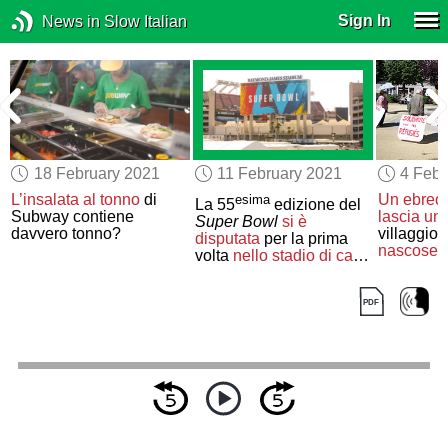
Sign In
News in Slow Italian
18 February 2021
11 February 2021
4 Febr
i
L’insalata al tonno
di
Un ebreo 
esima
La 55
edizione del
Subway contiene
lascia una
Super Bowl
si è
davvero tonno?
villaggio
disputata
per la prima
nascose
d
volta
nello stadio di casa
di una delle due
squadre
finaliste