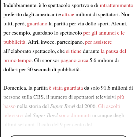
Indubbiamente, è lo spettacolo sportivo e di
intrattenimento
preferito dagli americani e
attrae
milioni di spettatori. Non
tutti, però,
guardano
la partita per via dello sport. Alcuni,
per esempio, guardano lo spettacolo
per gli annunci e le
pubblicità
. Altri, invece, partecipano,
per assistere
all’elaborato spettacolo, che
si tiene
durante
la pausa del
primo tempo
. Gli sponsor
pagano circa
5,6 milioni di
dollari per 30 secondi di pubblicità.
Domenica, la partita
è stata guardata
da solo 91,6 milioni di
persone sulla CBS, il numero di spettatori televisivi
più
basso
nella storia del
Super Bowl
dal 2006.
Gli ascolti
televisivi
del
Super Bowl
sono diminuiti
in cinque degli
ultimi sei anni. Il calo del 9 per cento del