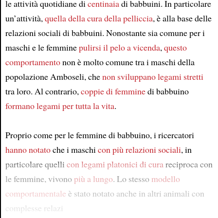
le attività quotidiane di
centinaia
di babbuini. In particolare
un’attività,
quella della cura della pelliccia
, è alla base delle
relazioni sociali di babbuini. Nonostante sia comune per i
maschi e le femmine
pulirsi il pelo a vicenda
,
questo
comportamento
non è molto comune tra i maschi della
popolazione Amboseli, che
non sviluppano legami stretti
tra loro. Al contrario,
coppie di femmine
di babbuino
formano legami per tutta la vita
.
Proprio come per le femmine di babbuino, i ricercatori
hanno notato
che i maschi
con più relazioni sociali
, in
particolare quelli
con legami platonici di cura
reciproca con
le femmine, vivono
più a lungo
. Lo stesso
modello
comportamentale
è stato notato anche in altri animali con
complesse relazi