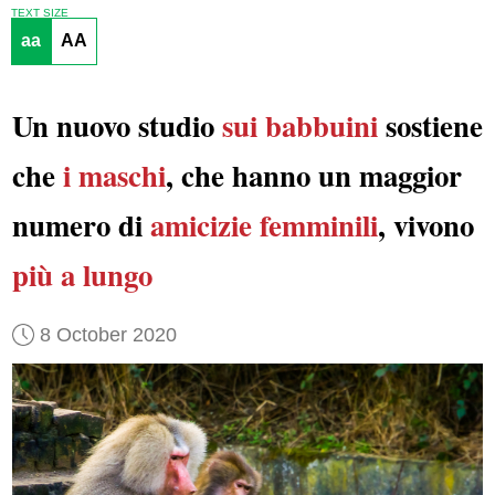
TEXT SIZE
aa
AA
Un nuovo studio
sui babbuini
sostiene
che
i maschi
, che hanno un maggior
numero di
amicizie femminili
, vivono
più a lungo
8 October 2020