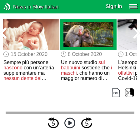
Sign In
News in Slow Italian
15 October 2020
8 October 2020
1 Octo
Sempre più persone
Un nuovo studio
sui
L’aeropor
nascono
con un’arteria
babbuini
sostiene che
i
Helsinki
u
supplementare ma
maschi
, che hanno un
olfattivi
per
nessun dente del
maggior numero di
Covid-19
giudizio
come parte del
amicizie femminili
,
fenomeno della
vivono
più a lungo
microevoluzione