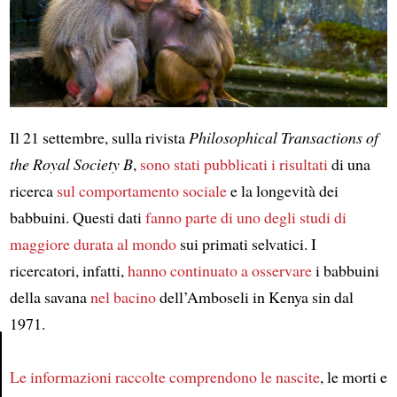
Il 21 settembre, sulla rivista
Philosophical Transactions of
the Royal Society B
,
sono stati pubblicati i risultati
di una
ricerca
sul comportamento sociale
e la longevità dei
babbuini. Questi dati
fanno parte di uno degli studi di
maggiore durata al mondo
sui primati selvatici. I
ricercatori, infatti,
hanno continuato a osservare
i babbuini
della savana
nel bacino
dell’Amboseli in Kenya sin dal
1971.
Le informazioni raccolte
comprendono le nascite
, le morti e
Article