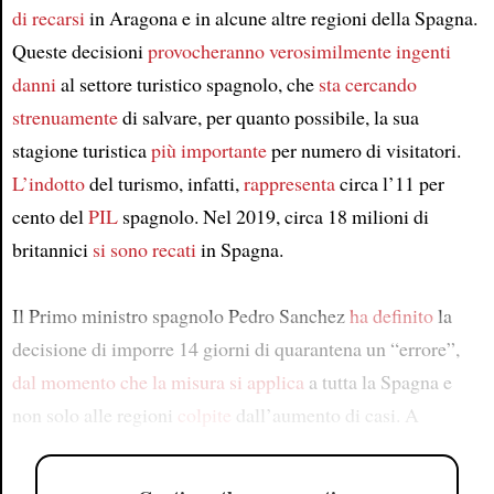
di recarsi
in Aragona e in alcune altre regioni della Spagna.
Queste decisioni
provocheranno verosimilmente ingenti
danni
al settore turistico spagnolo, che
sta cercando
strenuamente
di salvare, per quanto possibile, la sua
stagione turistica
più importante
per numero di visitatori.
L’indotto
del turismo, infatti,
rappresenta
circa l’11 per
cento del
PIL
spagnolo. Nel 2019, circa 18 milioni di
britannici
si sono recati
in Spagna.
Il Primo ministro spagnolo Pedro Sanchez
ha definito
la
decisione di imporre 14 giorni di quarantena un “errore”,
dal momento che la misura si applica
a tutta la Spagna e
non solo alle regioni
colpite
dall’aumento di casi. A