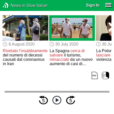
Sign In
News in Slow Italian
6 August 2020
30 July 2020
30 Jul
Rivelato
l’insabbiamento
La Spagna
cerca di
La Polon
del numero di decessi
salvare
il turismo,
lasciare
il
causati dal coronavirus
minacciato
da un nuovo
violenza 
in Iran
aumento di casi di
Covid-19