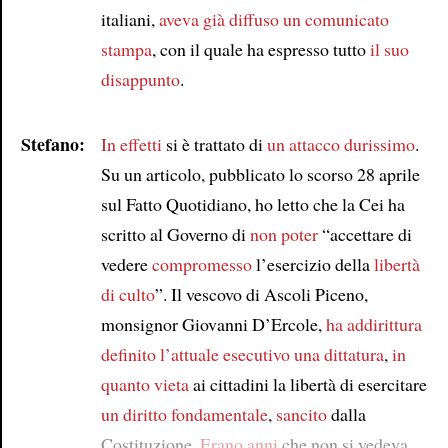
italiani,
aveva già diffuso
un comunicato
stampa
, con il quale ha espresso tutto
il suo
disappunto
.
Stefano:
In effetti
si è trattato di
un attacco durissimo
.
Su un articolo, pubblicato lo scorso 28 aprile
sul Fatto Quotidiano, ho letto che la Cei ha
scritto al Governo di
non poter
“accettare di
vedere
compromesso
l’esercizio della
libertà
di culto
”. Il vescovo di Ascoli Piceno,
monsignor Giovanni D’Ercole,
ha addirittura
definito
l’attuale esecutivo
una dittatura
,
in
quanto vieta
ai cittadini la libertà di esercitare
un diritto fondamentale
,
sancito
dalla
Costituzione.
Erano anni
che non si vedeva