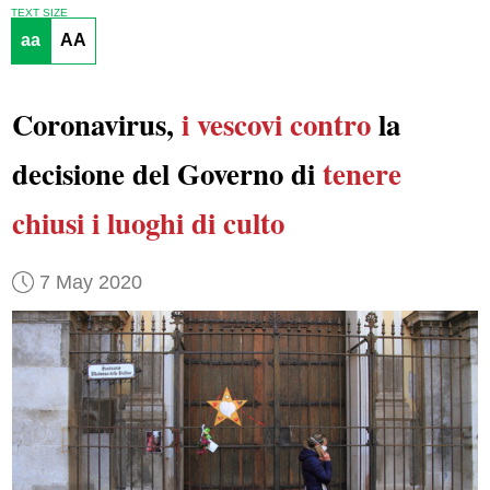
TEXT SIZE
aa
AA
Coronavirus,
i vescovi
contro
la
decisione del Governo di
tenere
chiusi
i luoghi di culto
7 May 2020