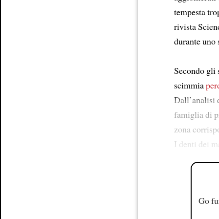
tempesta trop
rivista Scien
durante uno 
Secondo gli s
scimmia
per
Dall’analisi 
famiglia di p
zona corrispo
I denti dei 
Go fu