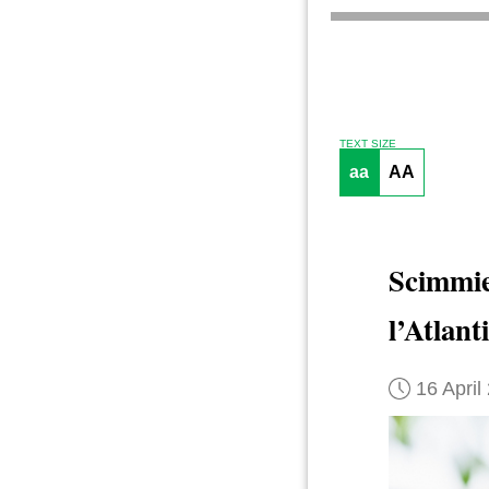
TEXT SIZE
aa
AA
Scimmie
l’Atlant
16 April