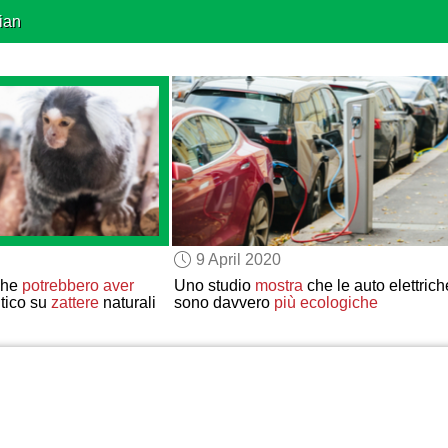
ian
9 April 2020
che
potrebbero aver
Uno studio
mostra
che le auto elettrich
ntico su
zattere
naturali
sono davvero
più ecologiche