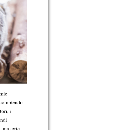
mmie
 compiendo
ori, i
andi
 una forte