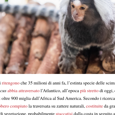
i
ritengono
che 35 milioni di anni fa, l’estinta specie delle sci
ecus
abbia attraversato
l’Atlantico, all’epoca
più stretto
di oggi,
 oltre 900 miglia dall’Africa al Sud America. Secondo i ricercat
bbero compiuto
la traversata su zattere naturali,
costituite
da gr
di vegetazione, probabilmente
staccatisi
dalla costa in seguito a