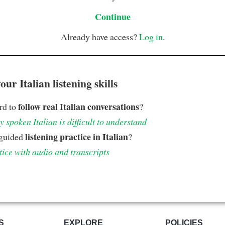
Continue
Already have access?
Log in
.
ur Italian listening skills
follow real Italian conversations
ard to
?
 spoken Italian is difficult to understand
listening practice in Italian
 guided
?
tice with audio and transcripts
S
EXPLORE
POLICIES