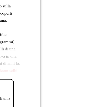
o sulla
scoperti
ana.
ifica
 grammi).
lli di una
eva in una
i di anni fa.
iconoscibil
ian is