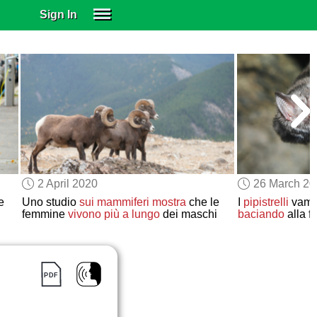
Sign In
SIGN IN
SUBSCRIBE
EDUCATIONAL LICENSES
GIFT CARDS
OTHER LANGUAGES
ABOUT US
ALEXA
2 April 2020
26 March 2
ADJUST COLORS
e
Uno studio
sui mammiferi
mostra
che le
I
pipistrelli
vamp
femmine
vivono più a lungo
dei maschi
baciando
alla f