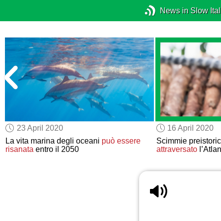
News in Slow Ital
23 April 2020
16 April 2020
La vita marina degli oceani
può essere
Scimmie preistori
risanata
entro il 2050
attraversato
l’Atla