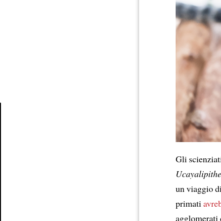
Article
Gli scienziat
Ucayalipith
un viaggio di
primati
avre
agglomerati 