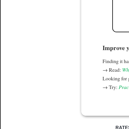
Improve yo
Finding it h
→ Read:
Why
Looking for
→ Try:
Prac
RATE