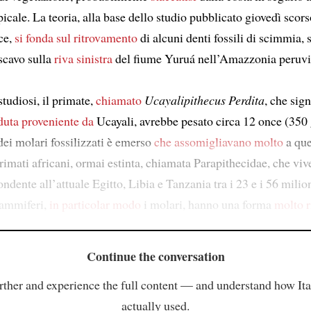
icale. La teoria, alla base dello studio pubblicato giovedì scors
ce,
si fonda sul ritrovamento
di alcuni denti fossili di scimmia, 
scavo sulla
riva sinistra
del fiume Yuruá nell’Amazzonia peruvi
tudiosi, il primate,
chiamato
Ucayalipithecus Perdita
, che sign
duta
proveniente da
Ucayali, avrebbe pesato circa 12 once (350
dei molari fossilizzati è emerso
che assomigliavano molto
a que
rimati africani, ormai estinta, chiamata Parapithecidae, che viv
ndente all’attuale Egitto, Libia e Tanzania tra i 23 e i 56 milion
mammiferi,
in particolar modo
i molari, hanno una forma
molto r
Continue the conversation
rther and experience the full content — and understand how Ital
actually used.