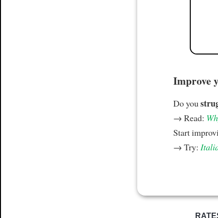
Improve yo
stru
Do you
→ Read:
Why
Start improv
→ Try:
Itali
RATE