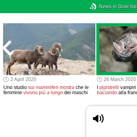
News in Slow Ital
2 April 2020
26 March 2020
Uno studio
sui mammiferi
mostra
che le
I
pipistrelli
vampir
femmine
vivono più a lungo
dei maschi
baciando
alla fran