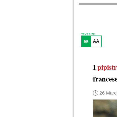
TEXT SIZE
aa
AA
I
pipistr
francese
26 Marc