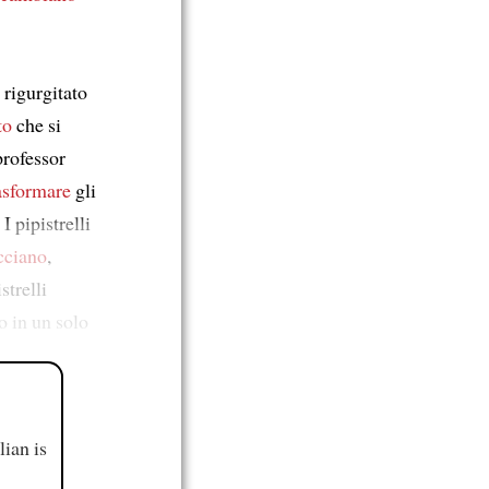
rigurgitato
to
che si
professor
rasformare
gli
. I pipistrelli
cciano
,
strelli
o in un solo
ian is