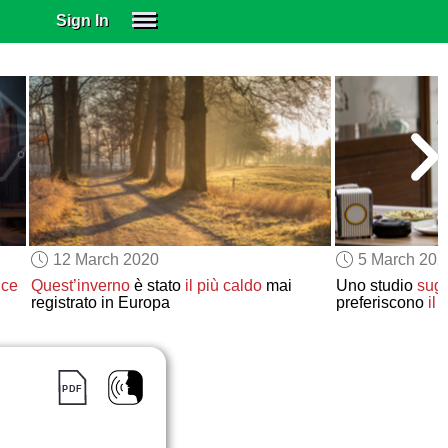
Sign In
SIGN IN
SUBSCRIBE
EDUCATIONAL LICENSES
GIFT CARDS
OTHER LANGUAGES
ABOUT US
ALEXA
12 March 2020
5 March 202
ADJUST COLORS
ice
Quest’inverno
è stato
il più caldo
mai
Uno studio
sug
registrato in Europa
preferiscono
il 