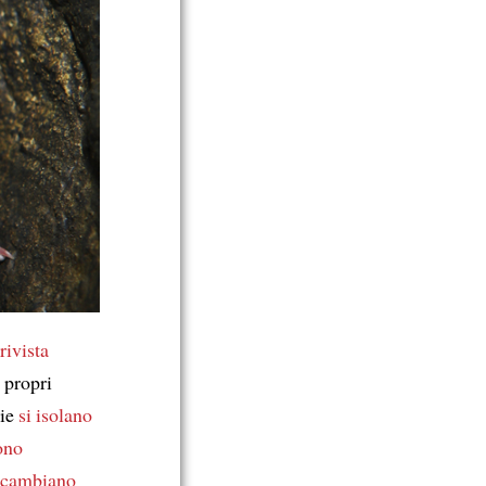
 rivista
 propri
cie
si isolano
cono
 scambiano