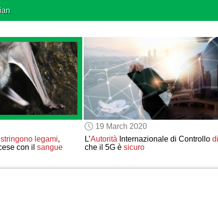
ian
19 March 2020
i
stringono legami
,
L’
Autorità
Internazionale di Controllo
d
cese con il
sangue
che il 5G è
sicuro