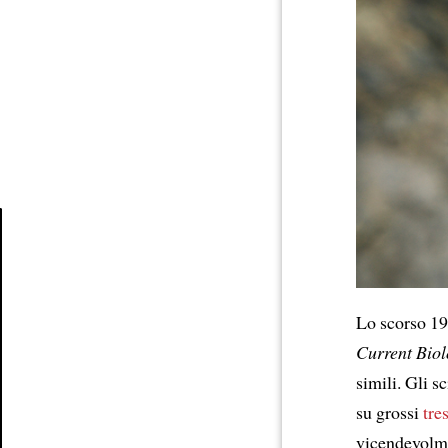
Article
Lo scorso 19
Current Bio
simili. Gli s
su grossi
tre
vicendevolme