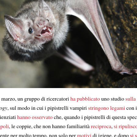
 marzo, un gruppo di ricercatori
ha pubblicato
uno studio
sulla
logy
, sul modo in cui i pipistrelli vampiri
stringono legami
con i
cienziati
hanno osservato
che, quando i pipistrelli di questa spe
spoli
, le coppie, che non hanno familiarità
reciproca
,
si ripulis
nte per molto tempo, non solo per
motivi
di igiene, e dopo
si