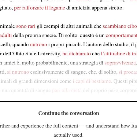
gitato,
per rafforzare
il legame
di amicizia appena stretto.
animale
sono rari
gli esempi di altri animali che
scambiano
cibo
adulti
della propria specie. Di solito, questo è un
comportamen
ccelli, quando
nutrono
i propri piccoli. L’autore dello studio, il 
r dell’Ohio State University,
ha dichiarato
che
l’attitudine
di t
n amici è, molto probabilmente, una strategia di
sopravvivenza
tti,
si nutrono
esclusivamente di sangue, che, di solito,
si proca
imali di grandi dimensioni come
i capi di bestiame
. Questi pipi
 una quantità di sangue
pari alla
metà
del proprio peso corpore
Continue the conversation
rther and experience the full content — and understand how Ital
actually used.