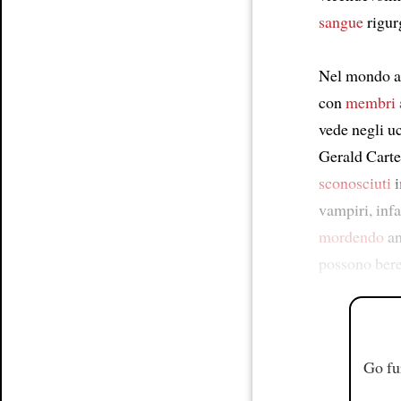
sangue
rigur
Nel mondo 
con
membri 
vede negli u
Gerald Carte
sconosciuti
i
vampiri, infa
mordendo
an
possono bere
Go fu