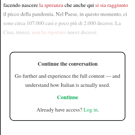
facendo nascere
la speranza
che anche qui
si sia raggiunto
il picco della pandemia. Nel Paese, in questo momento, ci
sono circa 107.000 casi e poco più di 2.000 decessi. La
Cina, invece,
non ha riportato
nuovi decessi.
Continue the conversation
Go further and experience the full content — and
understand how Italian is actually used.
Continue
Already have access?
Log in
.