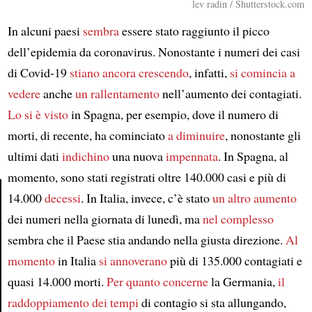
lev radin / Shutterstock.com
In alcuni paesi
sembra
essere stato raggiunto il picco
dell’epidemia da coronavirus. Nonostante i numeri dei casi
di Covid-19
stiano ancora crescendo
, infatti,
si comincia a
vedere
anche
un rallentamento
nell’aumento dei contagiati.
Lo si è visto
in Spagna, per esempio, dove il numero di
morti, di recente, ha cominciato
a diminuire
, nonostante gli
ultimi dati
indichino
una nuova
impennata
. In Spagna, al
momento, sono stati registrati oltre 140.000 casi e più di
14.000
decessi
. In Italia, invece, c’è stato
un altro aumento
dei numeri nella giornata di lunedì, ma
nel complesso
Article
sembra che il Paese stia andando nella giusta direzione.
Al
momento
in Italia
si annoverano
più di 135.000 contagiati e
quasi 14.000 morti.
Per quanto concerne
la Germania,
il
raddoppiamento dei tempi
di contagio si sta allungando,