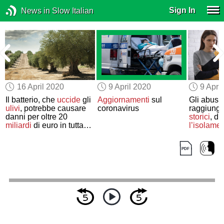
Sign In
News in Slow Italian
16 April 2020
9 April 2020
9 Apri
Il batterio, che
uccide
gli
Aggiornamenti
sul
Gli abusi
ulivi
, potrebbe causare
coronavirus
raggiung
danni per oltre 20
storici
, du
miliardi
di euro in tutta
l’isolame
Europa
coronavir