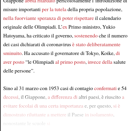
Giappone
abbia ritardato
pericolosamente l’introduzione di
misure importanti
per la tutela
della propria popolazione,
nella fuorviante speranza
di poter rispettare
il calendario
originale delle Olimpiadi. L’
ex
Primo ministro, Yukio
Hatoyama, ha criticato il governo,
sostenendo
che il numero
dei casi dichiarati di coronavirus
è stato deliberatamente
sminuito
. Ha accusato il governatore di Tokyo, Koike,
di
aver posto
“le Olimpiadi
al primo posto
,
invece della
salute
delle persone”.
Sino al 31 marzo con 1953 casi di contagio
confermati
e 54
decessi
, il Giappone,
a differenza di
altri paesi, è riuscito
a
evitare
focolai di una certa importanza
e, per questo,
si è
dimostrato riluttante
a mettere
il Paese
in isolamento
,
nonostante le scuole
si