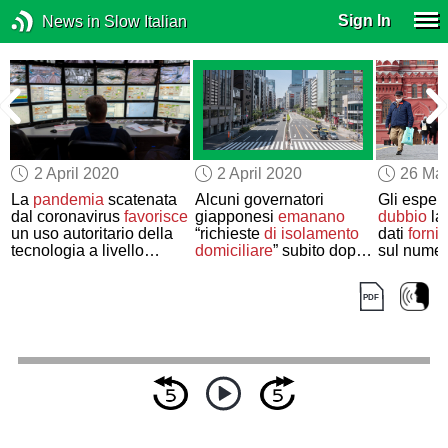
Sign In
News in Slow Italian
2 April 2020
2 April 2020
26 Ma
La
pandemia
scatenata
Alcuni governatori
Gli espert
dal coronavirus
favorisce
giapponesi
emanano
dubbio
la
un uso autoritario della
“richieste
di isolamento
dati
forniti
tecnologia a livello
domiciliare
” subito dopo
sul numer
globale
il rinvio
dei Giochi
da corona
olimpici di Tokyo