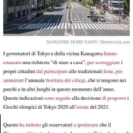
MAHATHIR MOHD YASIN / Shutterstock.com
I governatori di Tokyo e della vicina Kanagawa
hanno
emanato
una richiesta “di stare a casa”,
per scoraggiare
i
propri cittadini
dal partecipare
alle tradizionali
feste
,
per
ammirare
l’annuale
fioritura dei ciliegi
, che si tengono nei
parchi e in altri luoghi in questo momento dell’anno.
Queste indicazioni
sono seguite
alla decisione
di posporre
i
Giochi olimpici di Tokyo 2020 all’
estate
del 2021.
Questo
ha indotto
gli osservatori
a ipotizzare
che il
Article