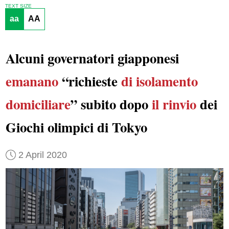
TEXT SIZE
aa
AA
Alcuni governatori giapponesi
emanano
“richieste
di isolamento
domiciliare
” subito dopo
il rinvio
dei
Giochi olimpici di Tokyo
2 April 2020