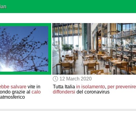
ian
12 March 2020
ebbe salvare
vite in
Tutta Italia
in isolamento
,
per prevenire
mondo grazie al
calo
diffondersi
del coronavirus
 atmosferico