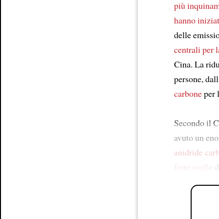
più inquina
hanno inizia
delle emissi
centrali per 
Cina. La rid
persone, da
carbone
per 
Secondo il CR
avuto un eno
anidride car
forte crollo
d