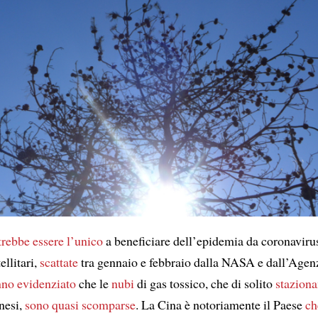
trebbe essere l’unico
a beneficiare dell’epidemia da coronaviru
llitari,
scattate
tra gennaio e febbraio dalla NASA e dall’Agen
no evidenziato
che le
nubi
di gas tossico, che di solito
staziona
inesi,
sono quasi scomparse
. La Cina è notoriamente il Paese
ch