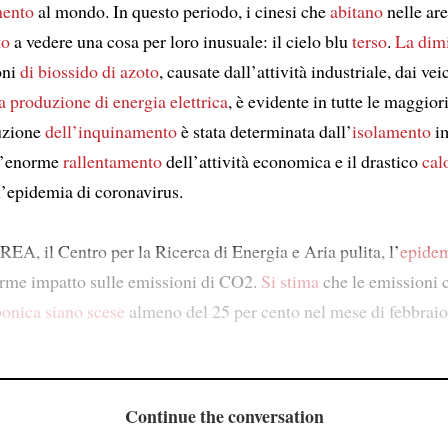
mento
al mondo. In questo periodo, i cinesi che
abitano
nelle are
to
a vedere una cosa per loro inusuale: il cielo blu
terso
.
La dim
oni
di biossido di azoto
, causate dall’attività industriale, dai vei
la produzione di energia elettrica
, è evidente in tutte le maggiori
uzione
dell’inquinamento
è stata determinata dall’
isolamento
im
ll’enorme
rallentamento
dell’attività economica e il drastico
cal
l’epidemia di coronavirus.
EA, il Centro per la Ricerca di Energia e Aria pulita, l’
epide
rme impatto sulle emissioni di CO2.
Si stima
che le emissioni 
bonica
siano scese
almeno del 25 per cento nel mese di febbraio,
Continue the conversation