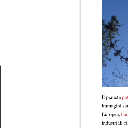
Article
Il pianeta
po
immagini sate
Europea,
han
industriali c