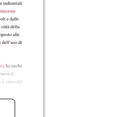
e industriali
inuzione
coli e dalle
 città della
posto alle
o
dell’uso di
mia
ha anche
cinesi
di
 a causa del