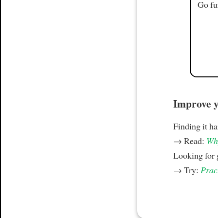
Go fu
Improve yo
Finding it h
→ Read:
Why
Looking for
→ Try:
Prac