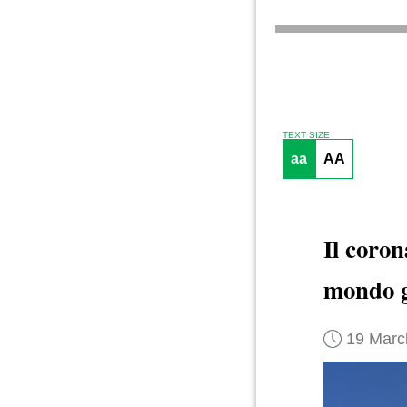
TEXT SIZE
aa
AA
Il coro
mondo g
19 Marc