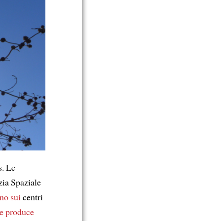
s. Le
zia Spaziale
no sui
centri
e produce