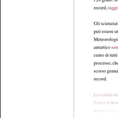
record,
ragg
Gli scienziat
può essere u
Meteorologic
antartico
son
cento di tutti
processo, c
scorso genna
record.
La calotta an
forma di
neve
dovesse
scio