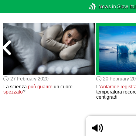
News in Slow Ital
27 February 2020
20 February 2
La scienza
può
guarire
un cuore
L’
Antartide
registr
spezzato
?
temperatura record
centigradi