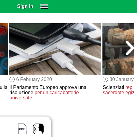
Sign In
SIGN IN
SUBSCRIBE
EDUCATIONAL LICENSES
GIFT CARDS
OTHER LANGUAGES
ABOUT US
ALEXA
6 February 2020
30 January 
ADJUST COLORS
ulla
Il Parlamento Europeo approva una
Scienziati
repli
risoluzione
per un caricabatterie
sacerdote
egiz
universale