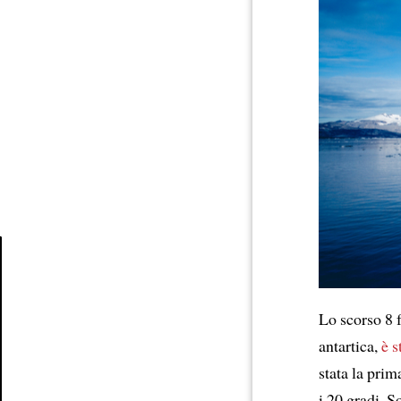
Article
Lo scorso 8 
antartica,
è s
stata la prim
i 20 gradi. 