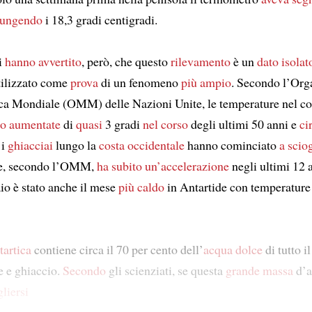
iungendo
i 18,3 gradi centigradi.
i
hanno avvertito
, però, che questo
rilevamento
è un
dato isolat
tilizzato come
prova
di un fenomeno
più ampio
. Secondo l’Org
a Mondiale (OMM) delle Nazioni Unite, le temperature nel co
o aumentate
di
quasi
3 gradi
nel corso
degli ultimi 50 anni e
ci
 i
ghiacciai
lungo la
costa occidentale
hanno cominciato
a sciog
he, secondo l’OMM,
ha subito un’accelerazione
negli ultimi 12 
io è stato anche il mese
più caldo
in Antartide con temperatur
tartica
contiene circa il 70 per cento dell’
acqua dolce
di tutto 
 e ghiaccio.
Secondo
gli scienziati, se questa
grande massa
d’a
gliersi