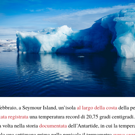
febbraio, a Seymour Island, un’isola
al largo della costa
della pe
tata registrata
una temperatura record di 20,75 gradi centigradi.
a volta nella storia
documentata
dell’Antartide, in cui la tempe
Solo una settimana prima nella penisola il termometro
aveva seg