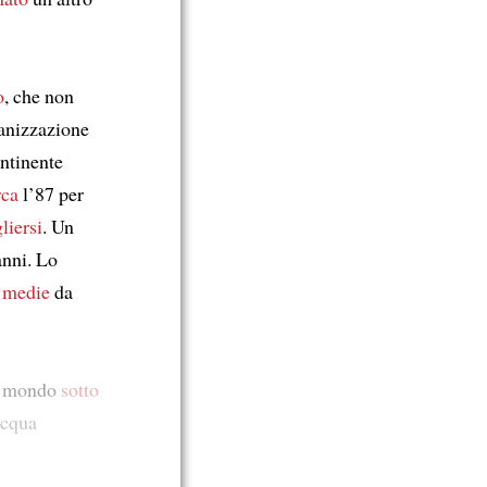
o
, che non
anizzazione
ntinente
rca
l’87 per
liersi
. Un
anni. Lo
e
medie
da
il mondo
sotto
cqua