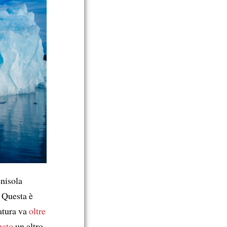
nisola
 Questa è
ratura va
oltre
nato
un altro