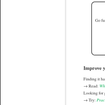
Go fu
Improve yo
Finding it h
→ Read:
Why
Looking for
→ Try:
Prac