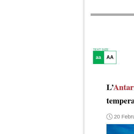
TEXT SIZE
aa
AA
L’
Antar
tempera
20 Febr