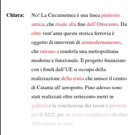
Chiara:
No! La Circumetnea è una linea
piuttosto
antica
, che
risale alla
fine
dell’Ottocento
. Da
oltre
vent’anni questa storica ferrovia è
oggetto di interventi di
ammodernamento
,
che
mirano a
renderla una metropolitana
moderna e funzionale. Il progetto finanziato
con i fondi dall’UE si occupa della
realizzazione
della tratta
che unisce il centro
di Catania all’aeroporto. Fino adesso sono
stati realizzati oltre settecento metri in
galleria
e la conclusione dei lavori
è prevista
per
il 2022, per
un costo complessivo
di oltre
490 milioni di euro.