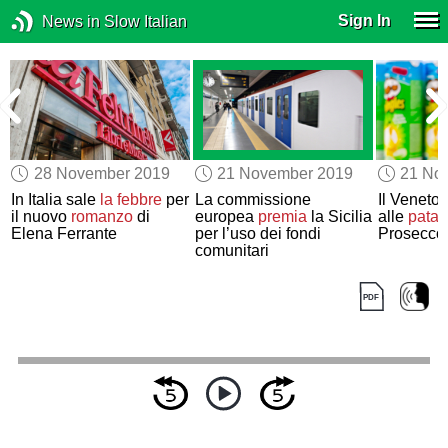
Sign In
News in Slow Italian
28 November 2019
21 November 2019
21 No
In Italia sale
la febbre
per
La commissione
Il Veneto
il nuovo
romanzo
di
europea
premia
la Sicilia
alle
patat
Elena Ferrante
per l’uso dei fondi
Prosecco
comunitari