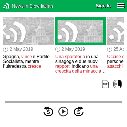
Sign In
News in Slow Italian
2 May 2019
2 May 2019
25 Apr
Spagna,
vince
il Partito
Una sparatoria
in una
Uccise
ce
Socialista, mentre
sinagoga e due nuovi
persone i
l’ultradestra
cresce
rapporti
indicano
una
attacchi
in
crescita
della minaccia
antisemita