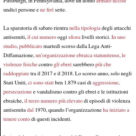
Pittsburgh, in Pennsylvania, dove un uomo
armato
uccise
undici persone e
ne
ferì
sette.
La sparatoria di sabato rientra
nella tipologia
degli attacchi
antisemiti,
il cui numero
oggi
sfiora
livelli storici.
In uno
studio
,
pubblicato
martedì scorso dalla Lega Anti-
Diffamazione,
un’organizzazione ebraica statunitense
,
le
violenze fisiche
contro
gli ebrei
sarebbero
più che
raddoppiate
tra il 2017 e il 2018. Lo scorso anno, solo negli
Stati Uniti,
ci sono stati
ben 1.879 casi di
aggressione
,
Article
persecuzione
e vandalismo contro gli ebrei e le istituzioni
ebraiche,
il terzo numero più elevato
di episodi di violenza
antisemita
dal
1970, quando l’organizzazione
ha iniziato a
tenere conto
di questi incidenti.