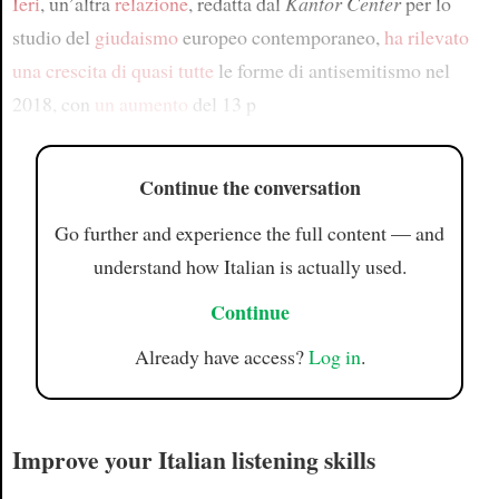
Ieri
, un’altra
relazione
, redatta dal
Kantor Center
per lo
studio del
giudaismo
europeo contemporaneo,
ha rilevato
una crescita
di quasi tutte
le forme di antisemitismo nel
2018, con
un aumento
del 13 p
Continue the conversation
Go further and experience the full content — and
understand how Italian is actually used.
Continue
Already have access?
Log in
.
Improve your Italian listening skills