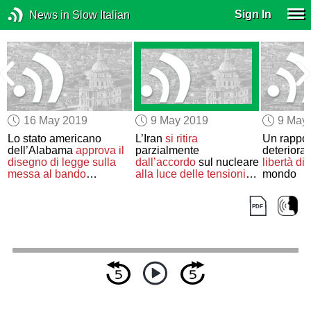
Sign In
News in Slow Italian
16 May 2019
9 May 2019
9 May
Lo stato americano
L’Iran
si ritira
Un rappo
o
dell’Alabama
approva
il
parzialmente
deterior
disegno di legge
sulla
dall’accordo
sul nucleare
libertà di
messa al bando
alla luce delle tensioni
mondo
dell’aborto
con gli Stati Uniti