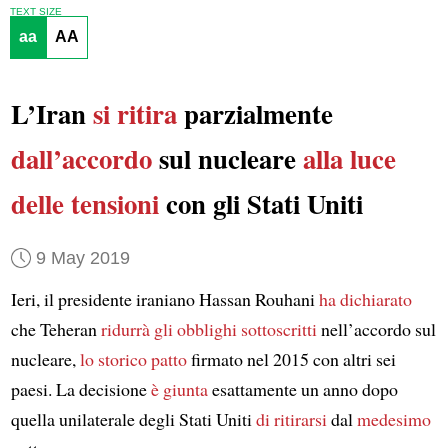
TEXT SIZE
aa
AA
L’Iran
si ritira
parzialmente
dall’accordo
sul nucleare
alla luce
delle tensioni
con gli Stati Uniti
9 May 2019
Ieri, il presidente iraniano Hassan Rouhani
ha dichiarato
che Teheran
ridurrà
gli obblighi
sottoscritti
nell’accordo sul
nucleare,
lo storico patto
firmato nel 2015 con altri sei
paesi. La decisione
è giunta
esattamente un anno dopo
quella unilaterale degli Stati Uniti
di ritirarsi
dal
medesimo