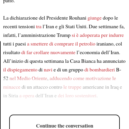
patto.
La dichiarazione del Presidente Rouhani
giunge
dopo le
recenti tensioni
tra
l’Iran e gli Stati Uniti. Due settimane fa,
infatti, l’amministrazione Trump
si è adoperata
per indurre
tutti i paesi
a smettere
di comprare
il petrolio
iraniano, col
risultato
di far crollare
nuovamente
l’economia dell’Iran.
Article
All’inizio di questa settimana la Casa Bianca ha annunciato
il dispiegamento
di
navi
e di un gruppo
di bombardieri
B-
52
nel Medio Oriente
,
adducendo come motivazione
le
minacce
di un attacco contro
le truppe
americane in Iraq e
in Siria
a opera
dell’Iran e
dei loro sostenitori
.
Continue the conversation