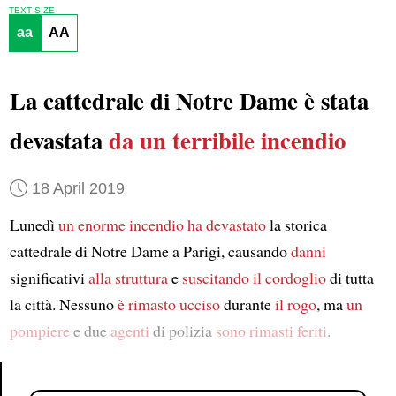
TEXT SIZE
aa
AA
La cattedrale di Notre Dame è stata
devastata
da un terribile incendio
18 April 2019
Lunedì
un enorme incendio
ha devastato
la storica
cattedrale di Notre Dame a Parigi, causando
danni
significativi
alla struttura
e
suscitando il cordoglio
di tutta
la città. Nessuno
è rimasto ucciso
durante
il rogo
, ma
un
pompiere
e due
agenti
di polizia
sono rimasti feriti
.