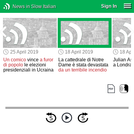
Sign In
News in Slow Italian
25 April 2019
18 April 2019
18 Apr
Un comico
vince
a furor
La cattedrale di Notre
Julian A
di popolo
le elezioni
Dame è stata devastata
a Londra
presidenziali in Ucraina
da un terribile incendio