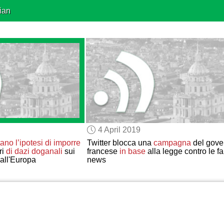
ian
4 April 2019
ano l’ipotesi
di imporre
Twitter blocca una
campagna
del gove
ri
di dazi doganali
sui
francese
in base
alla legge contro le f
dall'Europa
news