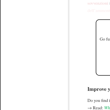
sovvenzioni
dell’ammont
Go fu
Improve yo
Do you find i
→ Read:
Why