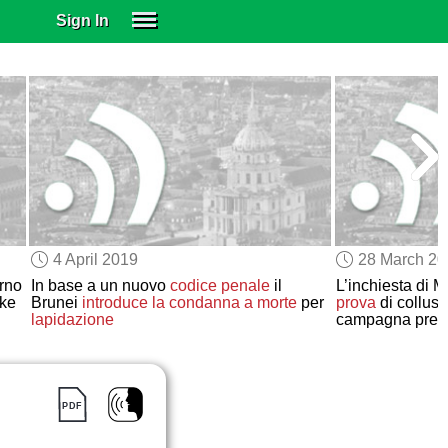
Sign In
SIGN IN
SUBSCRIBE
EDUCATIONAL LICENSES
GIFT CARDS
OTHER LANGUAGES
ABOUT US
ALEXA
4 April 2019
28 March 2
ADJUST COLORS
rno
In base a un nuovo
codice penale
il
L’inchiesta di 
ake
Brunei
introduce
la condanna a morte
per
prova
di collus
lapidazione
campagna presi