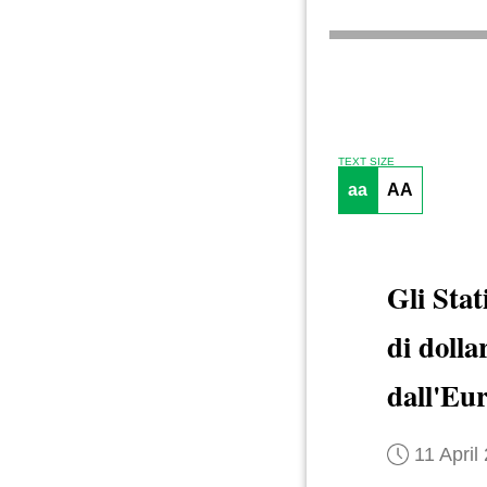
TEXT SIZE
aa
AA
Gli Stat
di dolla
dall'Eu
11 April