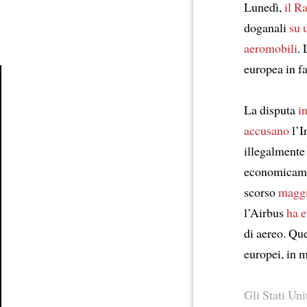
Lunedì,
il R
doganali
su 
aeromobili
. 
europea in f
Article
La disputa
i
accusano
l’I
illegalmente
economicam
scorso
magg
l’Airbus
ha e
di aereo. Qu
europei, in
Gli Stati Uni