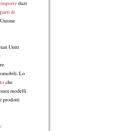
 imporre
dazi
parti di
’Unione
tati Uniti
e
are
romobili. Lo
ito
che
 suoi modelli
i prodotti
le