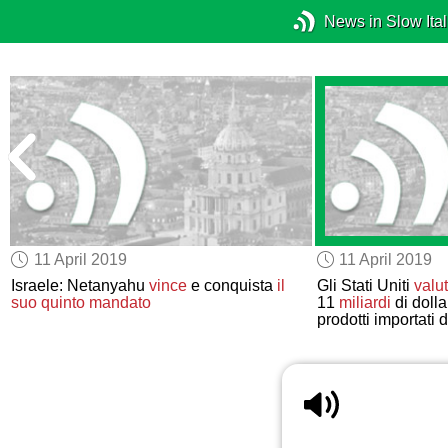
News in Slow Ital
11 April 2019
11 April 2019
Israele: Netanyahu
vince
e conquista
il
Gli Stati Uniti
valut
suo quinto mandato
11
miliardi
di dolla
prodotti importati 