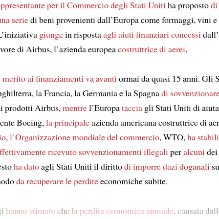
appresentante per il Commercio degli Stati Uniti
ha proposto
di
una serie
di beni provenienti dall’Europa come formaggi, vini e
L’iniziativa
giunge
in risposta
agli aiuti finanziari
concessi
dall
avore di Airbus, l’azienda europea
costruttrice di aerei
.
n merito ai finanziamenti
va avanti
ormai da quasi 15 anni. Gli S
nghilterra, la Francia, la Germania e la Spagna
di sovvenzionar
 i prodotti Airbus,
mentre
l’Europa
taccia
gli Stati Uniti di aiut
ente Boeing,
la principale
azienda americana costruttrice di ae
io
,
l’Organizzazione mondiale del commercio
, WTO,
ha stabil
ffettivamente ricevuto
sovvenzionamenti illegali
per
alcuni
dei
esto
ha dato
agli Stati Uniti il diritto
di imporre dazi doganali
su
 modo
da recuperare
le perdite
economiche subite.
ti
hanno stimato
che
la perdita economica annuale
, causata dal