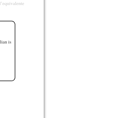
 l’equivalente
ian is