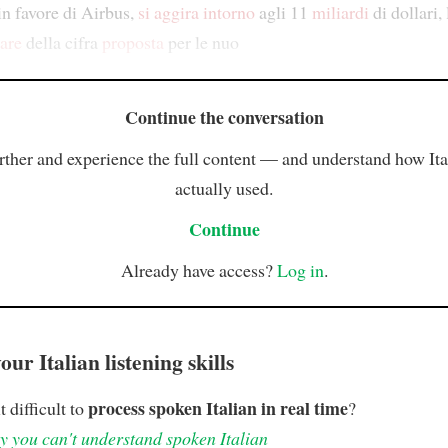
in favore di Airbus,
si aggira intorno
agli 11
miliardi
di dollari,
are
della cifra
proposta
per le nuo
Continue the conversation
rther and experience the full content — and understand how Ital
actually used.
Continue
Already have access?
Log in
.
ur Italian listening skills
process spoken Italian in real time
t difficult to
?
 you can't understand spoken Italian