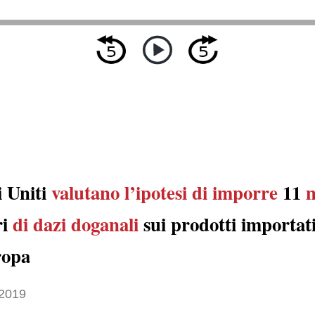
i Uniti
valutano l’ipotesi
di imporre
11
m
ri
di dazi doganali
sui prodotti importat
ropa
 2019