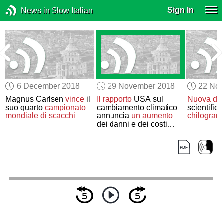
Sign In
News in Slow Italian
6 December 2018
29 November 2018
22 No
Magnus Carlsen
vince
il
Il rapporto
USA sul
Nuova def
suo quarto
campionato
cambiamento climatico
scientific
mondiale di scacchi
annuncia
un aumento
chilogra
i
dei danni e dei costi
economici