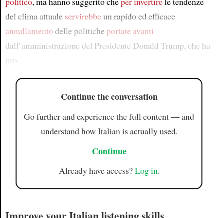
politico
, ma hanno suggerito che
per invertire
le tendenze
del clima attuale
servirebbe
un rapido ed efficace
annullamento
delle politiche
portate avanti
dall’amministrazione del Presidente Donald Trump, che ha
pro
Continue the conversation
Go further and experience the full content — and
understand how Italian is actually used.
Continue
Already have access?
Log in
.
Improve your Italian listening skills