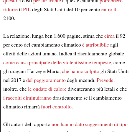
questo
, i costi
per far fronte
a queste calamità
potrebbero
ridurre
il
PIL
degli Stati Uniti del 10 per cento
entro il
2100.
La relazione, lunga ben 1.600 pagine, stima che
circa
il 92
per cento del cambiamento climatico
è attribuibile
agli
effetti delle azioni umane. Indica il riscaldamento globale
come causa principale
delle violentissime tempeste
, come
gli uragani Harvey e Maria,
che hanno colpito
gli Stati Uniti
nel 2017 e
del peggioramento
degli incendi.
Prevede
,
Article
inoltre, che
le ondate di calore
diventeranno più letali e che
i raccolti
diminuiranno
drasticamente se il cambiamento
climatico rimarrà
fuori controllo
.
Gli autori del rapporto
non hanno dato
suggerimenti di tipo