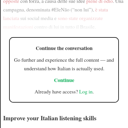
opposte
con forza, a causa delle sue idee
piene di odio
. Una
campagna, denominata #EleNão (“non lui”),
è stata
lanciata
sui social media e
sono state organizzate
manifestazioni
contro di lui in tutto il Brasile.
Continue the conversation
Go further and experience the full content — and
understand how Italian is actually used.
Continue
Already have access?
Log in
.
Improve your Italian listening skills