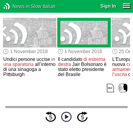
Sign In
News in Slow Italian
1 November 2018
1 November 2018
25 Oct
Undici persone uccise
in
Il candidato
di estrema
L’Europa
una sparatoria
all’interno
destra
Jair Bolsonaro è
nuova
cor
di una sinagoga a
stato eletto presidente
armamenti
e
Pittsburgh
del Brasile
l’uscita
de
trattato
IN
(Intermed
Nuclear F