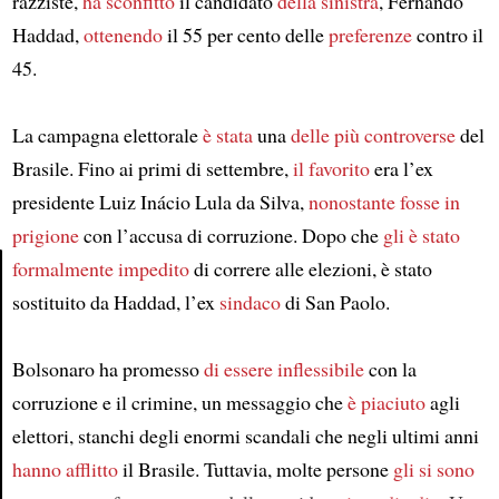
razziste,
ha sconfitto
il candidato
della sinistra
, Fernando
Haddad,
ottenendo
il 55 per cento delle
preferenze
contro il
45.
La campagna elettorale
è stata
una
delle più controverse
del
Brasile. Fino ai primi di settembre,
il favorito
era l’ex
presidente Luiz Inácio Lula da Silva,
nonostante
fosse in
prigione
con l’accusa di corruzione. Dopo che
gli è stato
formalmente impedito
di correre alle elezioni, è stato
sostituito da Haddad, l’ex
sindaco
di San Paolo.
Article
Bolsonaro ha promesso
di essere inflessibile
con la
corruzione e il crimine, un messaggio che
è piaciuto
agli
elettori, stanchi degli enormi scandali che negli ultimi anni
hanno afflitto
il Brasile. Tuttavia, molte persone
gli si sono