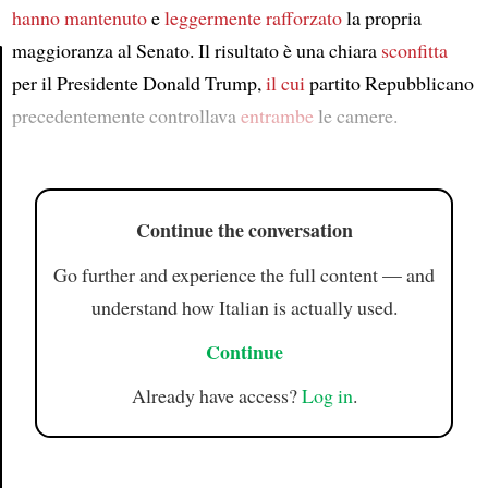
hanno mantenuto
e
leggermente rafforzato
la propria
maggioranza al Senato. Il risultato è una chiara
sconfitta
per il Presidente Donald Trump,
il cui
partito Repubblicano
Article
precedentemente controllava
entrambe
le camere.
Continue the conversation
Go further and experience the full content — and
understand how Italian is actually used.
Continue
Already have access?
Log in
.