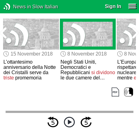
Sign In
News in Slow Italian
15 November 2018
8 November 2018
8 Nov
e
L’ottantesimo
Negli Stati Uniti,
L’Europa
anniversario della Notte
Democratici e
rispettare
dei Cristalli serve da
Repubblicani
si dividono
nucleare 
triste
promemoria
le due camere del
mentre
en
Congresso alle elezioni
le sanzion
di metà mandato