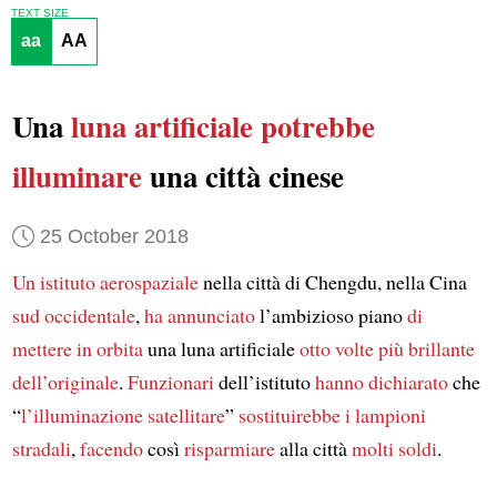
TEXT SIZE
aa
AA
Una
luna
artificiale
potrebbe
illuminare
una città cinese
25 October 2018
Un istituto aerospaziale
nella città di Chengdu, nella Cina
sud occidentale
,
ha annunciato
l’ambizioso piano
di
mettere in orbita
una luna artificiale
otto volte più brillante
dell’originale
.
Funzionari
dell’istituto
hanno dichiarato
che
“
l’illuminazione satellitare
”
sostituirebbe
i lampioni
stradali
,
facendo
così
risparmiare
alla città
molti soldi
.