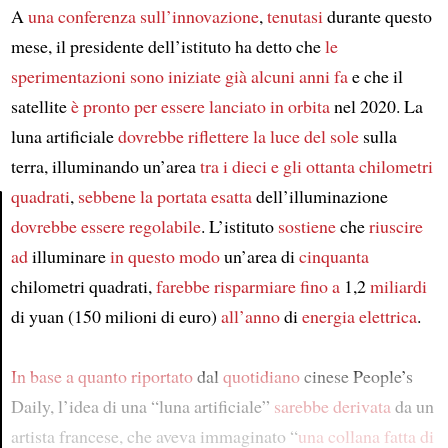
A
una conferenza sull’innovazione
,
tenutasi
durante questo
mese, il presidente dell’istituto ha detto che
le
sperimentazioni
sono iniziate
già alcuni anni fa
e che il
satellite
è pronto
per essere lanciato in orbita
nel 2020. La
luna artificiale
dovrebbe riflettere
la luce del sole
sulla
terra, illuminando un’area
tra i dieci e gli ottanta chilometri
quadrati
,
sebbene
la portata
esatta
dell’illuminazione
dovrebbe essere regolabile
. L’istituto
sostiene
che
riuscire
Article
ad
illuminare
in questo modo
un’area di
cinquanta
chilometri quadrati,
farebbe risparmiare
fino a
1,2
miliardi
di yuan (150 milioni di euro)
all’anno
di
energia elettrica
.
In base a
quanto
riportato
dal
quotidiano
cinese People’s
Daily, l’idea di una “luna artificiale”
sarebbe derivata
da un
artista francese, che aveva immaginato “
una collana
fatta
di