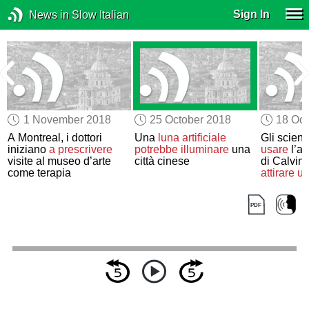
Sign In
News in Slow Italian
1 November 2018
25 October 2018
18 Oct
A Montreal, i dottori
Una
luna
artificiale
Gli scienz
iniziano
a prescrivere
potrebbe illuminare
una
usare
l’ac
visite al museo d’arte
città cinese
di Calvin
come terapia
attirare
un
mangiatri