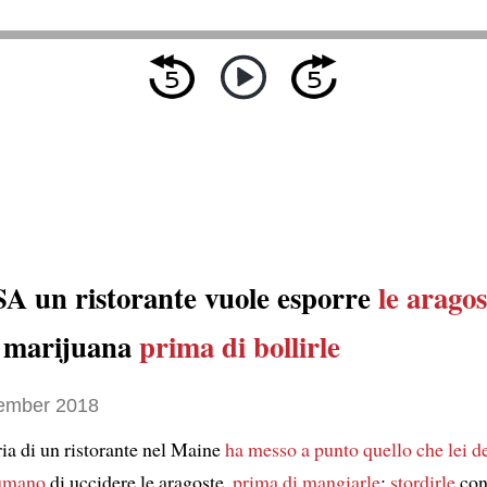
SA un ristorante vuole esporre
le aragos
 marijuana
prima di bollirle
ember 2018
ria di un ristorante nel Maine
ha messo a punto
quello che lei d
 umano
di uccidere le aragoste,
prima di mangiarle
:
stordirle
con