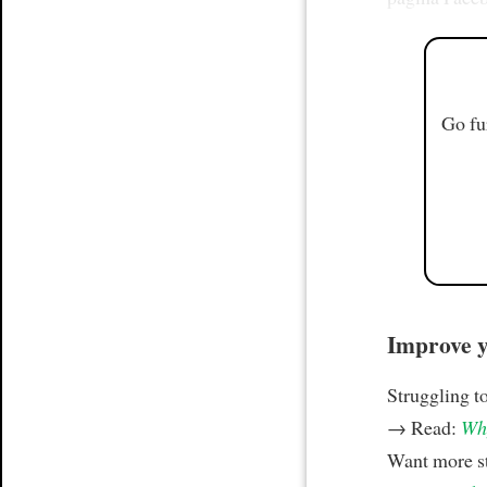
Go fu
Improve yo
Struggling t
→ Read:
Why
Want more st