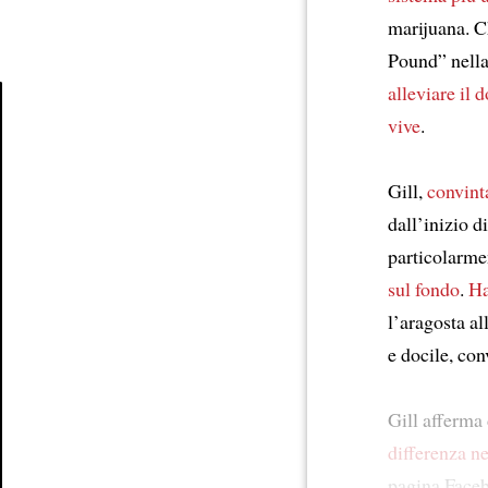
marijuana. C
Pound” nella
alleviare il 
vive
.
Article
Gill,
convint
dall’inizio 
particolarme
sul fondo
.
Ha
l’aragosta a
e docile, co
Gill afferma
differenza ne
pagina Faceb