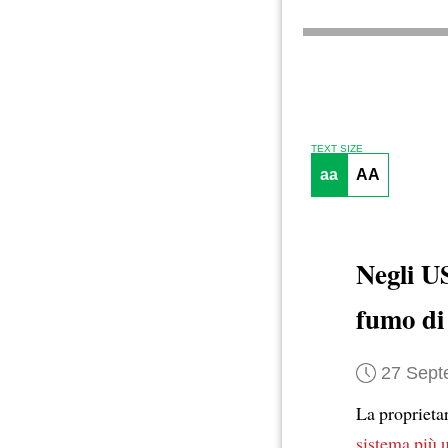
TEXT SIZE
aa
AA
Negli U
fumo di
27 Sept
La proprieta
sistema più