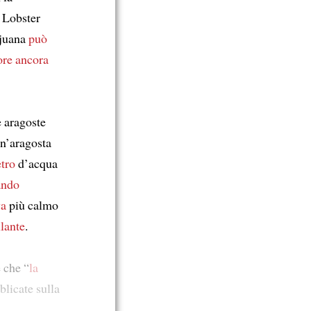
 Lobster
ijuana
può
ore
ancora
e aragoste
n’aragosta
tro
d’acqua
ando
va
più calmo
llante
.
 che “
la
licate sulla