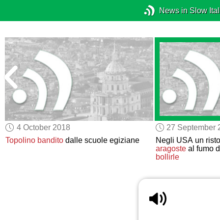
News in Slow Ital
4 October 2018
27 September 
Topolino
bandito
dalle scuole egiziane
Negli USA un rist
aragoste
al fumo d
bollirle