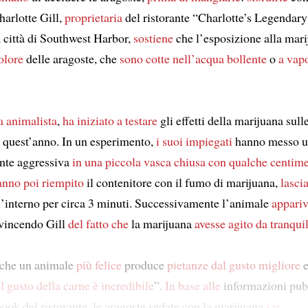
harlotte Gill,
proprietaria
del ristorante “Charlotte’s Legendary
 città di Southwest Harbor,
sostiene
che l’esposizione alla mar
dolore
delle aragoste, che
sono cotte nell’acqua bollente
o
a vap
a animalista
,
ha iniziato a testare
gli effetti della marijuana sull
di quest’anno. In un esperimento,
i suoi impiegati
hanno messo u
nte aggressiva
in una piccola vasca chiusa
con qualche centime
nno poi riempito
il contenitore con il fumo di marijuana,
lasci
ll’interno per circa 3 minuti. Successivamente l’animale
appari
nvincendo Gill
del fatto che
la marijuana
avesse agito
da tranqui
 che un animale
più felice
produce
pietanze dal gusto migliore
e
l gusto della carne è incredibile
”.
In base alle
informazioni pubb
ook del ristorante, le aragoste sedate con la marijuana
sar