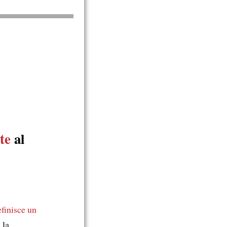
te
al
efinisce
un
 la