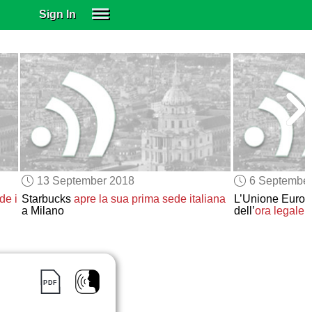
Sign In
SIGN IN
SUBSCRIBE
EDUCATIONAL LICENSES
GIFT CARDS
OTHER LANGUAGES
ABOUT US
ALEXA
13 September 2018
6 Septembe
ADJUST COLORS
de i
Starbucks
apre
la sua prima sede italiana
L’Unione Europ
a Milano
dell’
ora legale