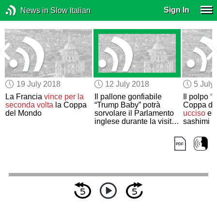
Sign In
News in Slow Italian
19 July 2018
12 July 2018
5 July
La Francia
vince per la
Il pallone gonfiabile
Il polpo
“i
a
seconda volta
la Coppa
“Trump Baby” potrà
Coppa del
del Mondo
sorvolare il Parlamento
ucciso
e t
inglese durante la visita
sashimi
di Trump