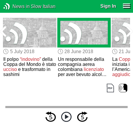
Sign In
News in Slow Italian
5 July 2018
28 June 2018
21 Ju
Il polpo
“indovino”
della
Un responsabile della
La
Coppa
Coppa del Mondo è stato
compagnia aerea
iniziata i
ucciso
e trasformato in
colombiana
licenziato
l’America
sashimi
per aver bevuto alcol
aggiudica
introdotto
di nascosto
competizi
allo stadio