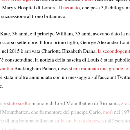
t. Mary's Hospital di Londra.
Il neonato
, che pesa 3,8 chilogra
i successione al trono britannico.
ate, 36 anni, e il principe William, 35 anni, avevano dato la no
 scorso settembre. Il loro primo figlio, George Alexander Louis
 nel 2015 è arrivata Charlotte Elizabeth Diana,
la secondogenit
è consuetudine, la notizia della nascita di Louis è stata pubbli
vanti a
Buckingham Palace, dove
si era radunata una grande fol
 è stata inoltre annunciata con un messaggio sull'account Twitte
e.
is
è stato scelto
in onore di Lord Mountbatten di Birmania,
zio
d
d Mountbatten, che fu mentore del principe Carlo,
morì
nel 197
one di una bomba collocata
sulla sua barca da pesca
dall'esercito
 irlandese.