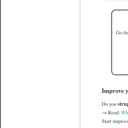
Go fu
Improve yo
stru
Do you
→ Read:
Why
Start improv