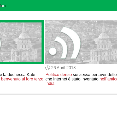
ian
26 April 2018
m e la duchessa Kate
Politico deriso
sui
social
per aver detto
 benvenuto al loro terzo
che internet è stato inventato
nell’antic
India