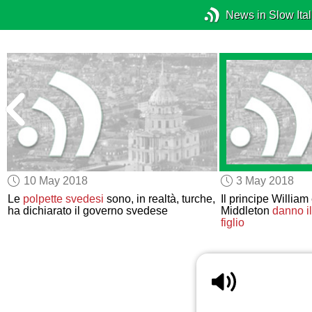
News in Slow Ital
10 May 2018
3 May 2018
Le
polpette svedesi
sono, in realtà, turche,
Il principe Willia
ha dichiarato il governo svedese
Middleton
danno il
figlio