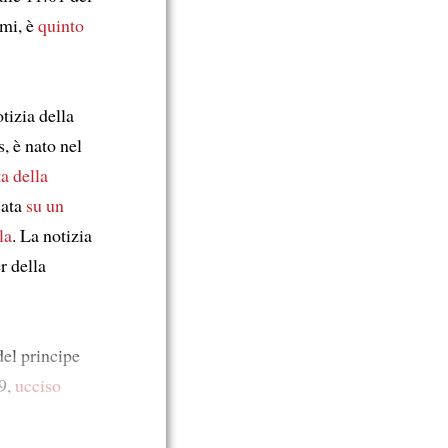
mmi, è
quinto
tizia della
, è nato nel
a della
cata
su un
la
. La notizia
r della
el principe
9,
ucciso