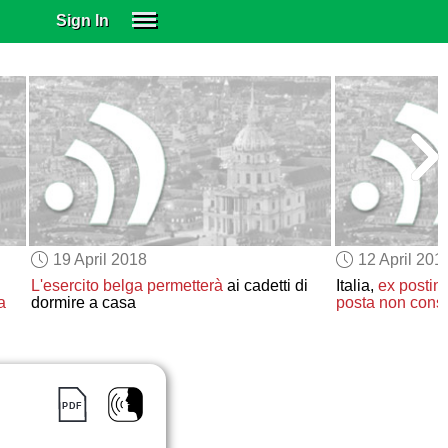
Sign In
SIGN IN
SUBSCRIBE
EDUCATIONAL LICENSES
GIFT CARDS
OTHER LANGUAGES
ABOUT US
ALEXA
19 April 2018
12 April 201
ADJUST COLORS
L'esercito belga
permetterà
ai cadetti di
Italia,
ex postin
a
dormire a casa
posta non cons