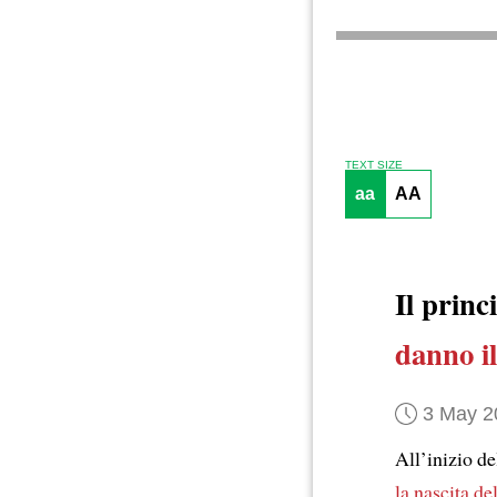
TEXT SIZE
aa
AA
Il prin
danno il
3 May 2
All’inizio d
la nascita del