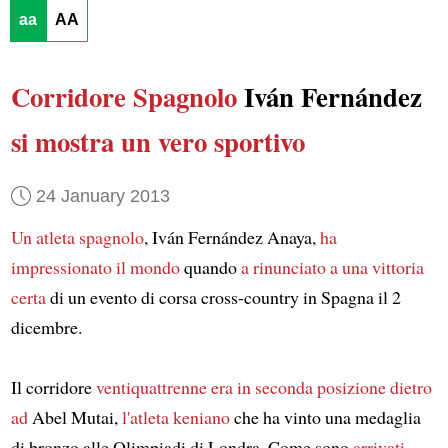
aa
AA
Corridore Spagnolo
Iván Fernández
si mostra un vero sportivo
24 January 2013
Un atleta spagnolo
, Iván Fernández Anaya,
ha
impressionato il mondo
quando
a rinunciato a una vittoria
certa
di un evento di corsa cross-country in Spagna il 2
dicembre.
Il corridore
ventiquattrenne
era in seconda posizione dietro
ad
Abel Mutai,
l'atleta keniano
che ha vinto una medaglia
di bronzo alle Olimpiadi di Londra. Come sono
arrivati