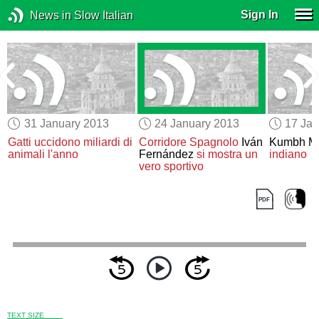
Sign In
News in Slow Italian
31 January 2013
24 January 2013
17 Jan
Gatti uccidono miliardi di
Corridore Spagnolo
Iván
Kumbh M
animali l'anno
Fernández
si mostra un
indiano
vero sportivo
TEXT SIZE