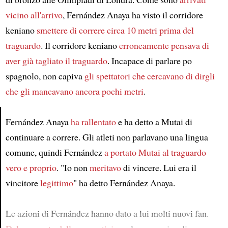
vicino all'arrivo
, Fernández Anaya ha visto il corridore
keniano
smettere di correre circa 10 metri prima del
traguardo
. Il corridore keniano
erroneamente pensava di
aver già tagliato il traguardo
. Incapace di parlare po
spagnolo, non capiva
gli spettatori che cercavano di dirgli
che gli mancavano ancora pochi metri
.
Fernández Anaya
ha rallentato
e ha detto a Mutai di
continuare a correre. Gli atleti non parlavano una lingua
Article
comune, quindi Fernández
a portato Mutai al traguardo
vero e proprio
. "Io non
meritavo
di vincere. Lui era il
vincitore
legittimo
" ha detto Fernández Anaya.
Le azioni di Fernández hanno dato a lui molti nuovi fan.