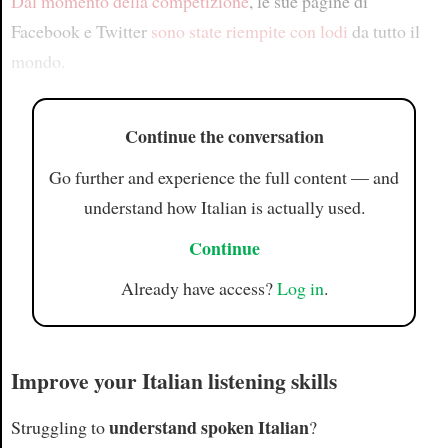
Dal momento della competizione
, le sue pagine di
Facebook e Twitter
sono state riempite con lodi
da tutto il
mondo.
Continue the conversation
Go further and experience the full content — and
understand how Italian is actually used.
Continue
Already have access?
Log in
.
Improve your Italian listening skills
understand spoken Italian
Struggling to
?