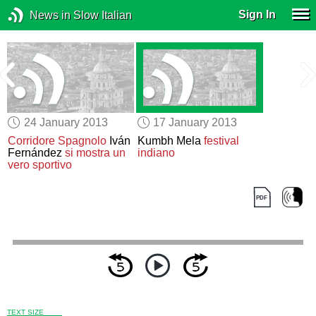
Sign In
News in Slow Italian
24 January 2013
17 January 2013
i
Corridore Spagnolo
Iván
Kumbh Mela
festival
Fernández
si mostra un
indiano
vero sportivo
TEXT SIZE