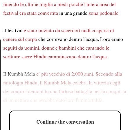
finendo le ultime miglia a piedi
poichè l'intera area del
festival
era stata convertita
in una grande
zona pedonale
.
Il festival
è stato iniziato da sacerdoti nudi cosparsi di
cenere sul corpo
che correvano dentro l'acqua. Loro erano
seguiti da uomini, donne e bambini che cantando le
scritture sacre Hindu camminavano dentro l'acqua
.
Article
Il Kumbh Mela
e’ più vecchio di 2,000 anni
.
Secondo alla
mitologia Hindu
,
il Kumbh Mela celebra la vittoria degli
dei contro i demoni
in una furiosa battaglia
per la conquista
di un nettare
che avrebbe dato loro l'immortalità
.
Continue the conversation