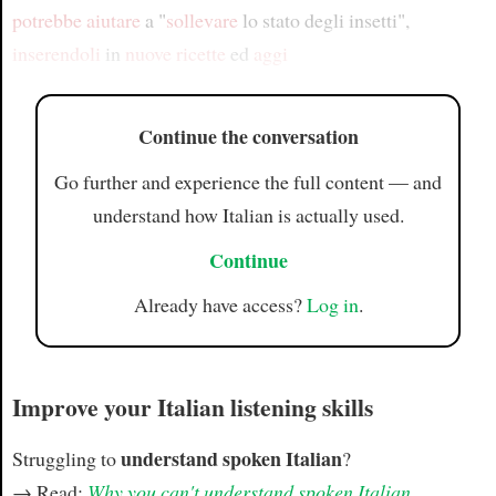
potrebbe aiutare
a "
sollevare
lo stato degli insetti",
inserendoli
in
nuove ricette
ed
aggi
Continue the conversation
Go further and experience the full content — and
understand how Italian is actually used.
Continue
Already have access?
Log in
.
Improve your Italian listening skills
understand spoken Italian
Struggling to
?
→ Read:
Why you can't understand spoken Italian