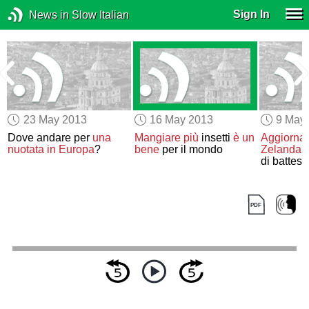
Sign In
News in Slow Italian
23 May 2013
16 May 2013
9 May
3
Dove andare per
una
Mangiare
più
insetti
è un
Aggiornat
nuotata in Europa
?
bene
per il mondo
Zelanda
l
di battesi