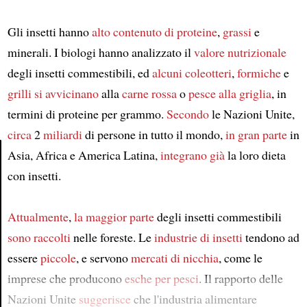
Gli insetti hanno
alto contenuto di proteine
,
grassi
e
minerali. I biologi hanno analizzato il
valore nutrizionale
degli insetti commestibili, ed
alcuni coleotteri
,
formiche
e
grilli
si avvicinano
alla
carne rossa
o
pesce alla griglia
, in
termini di proteine per grammo.
Secondo
le Nazioni Unite,
circa
2
miliardi
di persone in tutto il mondo,
in gran parte
in
Asia, Africa e America Latina,
integrano
già
la loro dieta
con insetti.
Article
Attualmente
,
la maggior parte
degli insetti commestibili
sono raccolti
nelle foreste. Le
industrie di insetti
tendono ad
essere
piccole
, e servono
mercati di nicchia
, come le
imprese che producono
esche per pesci
. Il rapporto delle
Nazioni Unite
suggerisce
che l'industria alimentare