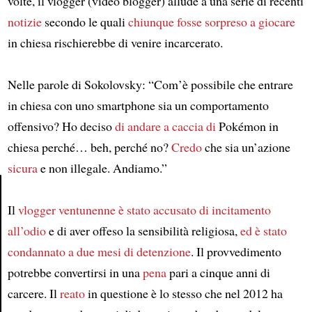
volte, il vlogger (video blogger) allude a una serie di recenti
notizie
secondo le quali
chiunque fosse sorpreso a giocare
in chiesa rischierebbe di venire incarcerato.
Nelle parole di Sokolovsky: “Com’è possibile che entrare
in chiesa con uno smartphone sia un comportamento
offensivo? Ho deciso
di andare a caccia di
Pokémon in
chiesa perché… beh, perché no?
Credo
che sia un’azione
sicura
e non illegale. Andiamo.”
Il
vlogger ventunenne
è stato accusato di incitamento
Article
all’odio
e di aver offeso la sensibilità religiosa,
ed è stato
condannato a due mesi di detenzione
. Il provvedimento
potrebbe convertirsi in una
pena
pari a cinque anni di
carcere. Il
reato
in questione è lo stesso che nel 2012 ha