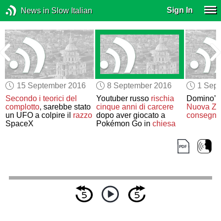
Sign In
News in Slow Italian
15 September 2016
8 September 2016
1 Sep
Secondo i teorici del
Youtuber russo
rischia
Domino’s P
complotto
, sarebbe stato
cinque anni di carcere
Nuova Ze
un UFO a colpire il
razzo
dopo aver giocato a
consegne
SpaceX
Pokémon Go in
chiesa