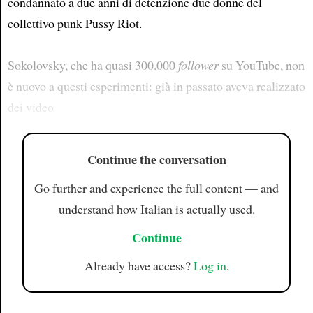
condannato a due anni di detenzione due donne del
collettivo punk Pussy Riot.
Sokolovsky, che ha quasi 300.000
follower
su YouTube, non
è nuovo a questi esperimenti: già in passato aveva realizzato
dei video
Continue the conversation
Go further and experience the full content — and
understand how Italian is actually used.
Continue
Already have access?
Log in
.