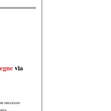
segne
via
on successo
pria