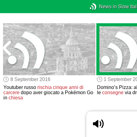
News in Slow Ital
8 September 2016
1 September 2
Youtuber russo
rischia cinque anni di
Domino’s Pizza: al
carcere
dopo aver giocato a Pokémon Go
le
consegne
via d
in
chiesa