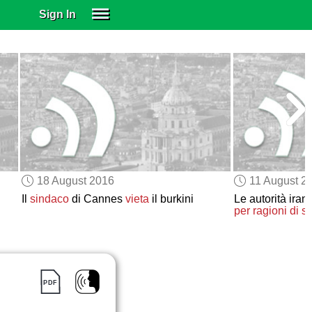
Sign In
SIGN IN
SUBSCRIBE
EDUCATIONAL LICENSES
GIFT CARDS
OTHER LANGUAGES
ABOUT US
ALEXA
18 August 2016
11 August 2
ADJUST COLORS
Il
sindaco
di Cannes
vieta
il burkini
Le autorità ira
per ragioni di s