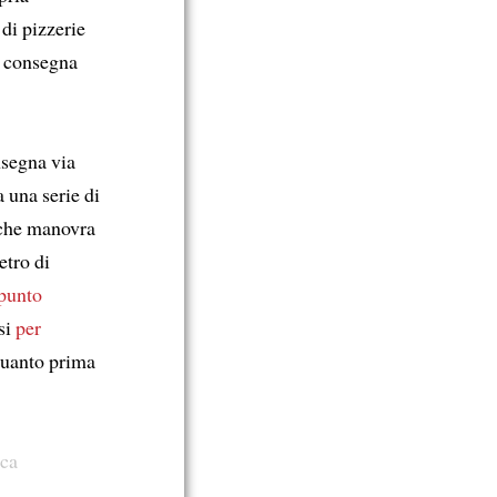
di pizzerie
a consegna
nsegna via
 una serie di
 che manovra
etro di
punto
si
per
 quanto prima
ica