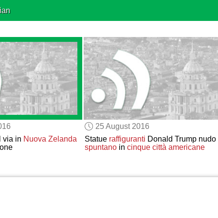
ian
016
25 August 2016
 via in
Nuova Zelanda
Statue
raffiguranti
Donald Trump nudo
rone
spuntano
in
cinque città americane