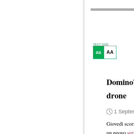
TEXT SIZE
aa
AA
Domino’s
drone
1 Septe
Giovedì scor
un nuovo
ser