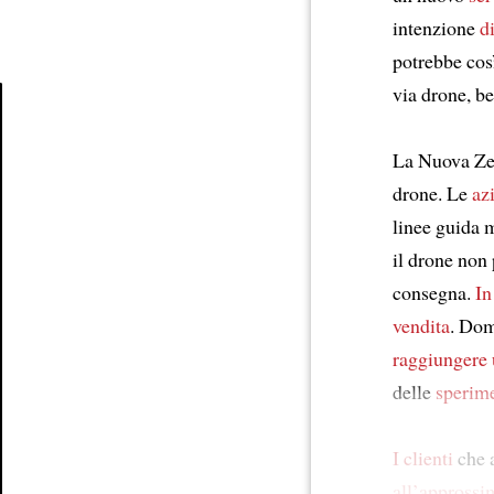
intenzione
d
potrebbe cos
via drone, b
Article
La Nuova Zel
drone. Le
az
linee guida 
il drone non 
consegna.
In
vendita
. Dom
raggiungere
delle
sperim
I clienti
che a
all’approssim