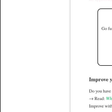
Go fu
Improve yo
Do you have
→ Read:
Why
Improve wit