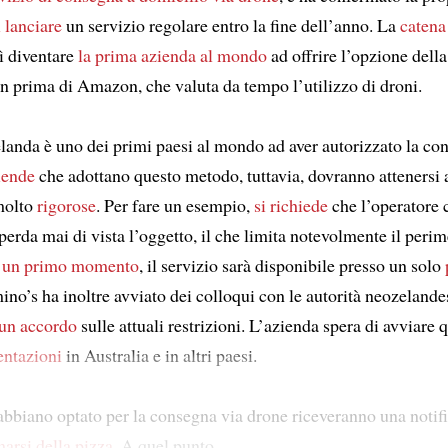
i lanciare
un servizio regolare entro la fine dell’anno. La
catena
ì diventare
la prima azienda al mondo
ad offrire l’opzione dell
en prima di Amazon, che valuta da tempo l’utilizzo di droni.
anda è uno dei primi paesi al mondo ad aver autorizzato la co
iende
che adottano questo metodo, tuttavia, dovranno attenersi a
molto
rigorose
. Per fare un esempio,
si richiede
che l’operatore
perda mai di vista l’oggetto, il che limita notevolmente il perim
 un primo momento
, il servizio sarà disponibile presso un solo
ino’s ha inoltre avviato dei colloqui con le autorità neozelande
 un accordo
sulle attuali restrizioni. L’azienda spera di avviare
entazioni
in Australia e in altri paesi.
bbiano optato per la consegna via drone riceveranno una notif
arsi della pizza
. A quel punto