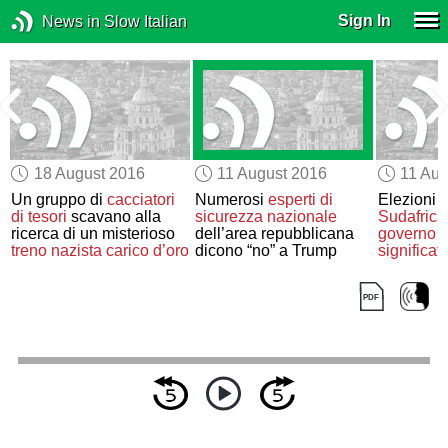
Sign In
News in Slow Italian
18 August 2016
11 August 2016
11 Aug
Un gruppo di
cacciatori
Numerosi
esperti di
Elezioni l
di tesori
scavano alla
sicurezza nazionale
Sudafrica
ricerca di un misterioso
dell’area repubblicana
governo
s
treno nazista carico d’oro
dicono “no” a Trump
significat