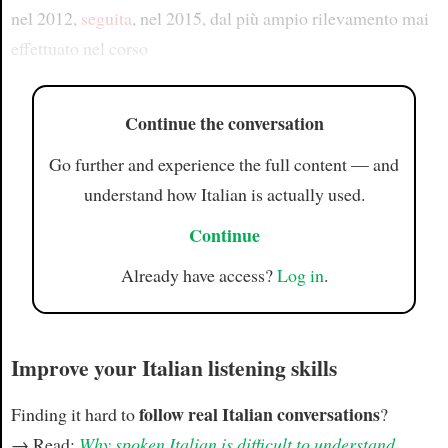
nel 2012,
seguita
, nel 2015, dal più ampio rilevamento mai
effettuato nel corso
Continue the conversation
Go further and experience the full content — and
understand how Italian is actually used.
Continue
Already have access?
Log in
.
Improve your Italian listening skills
follow real Italian conversations
Finding it hard to
?
→ Read:
Why spoken Italian is difficult to understand