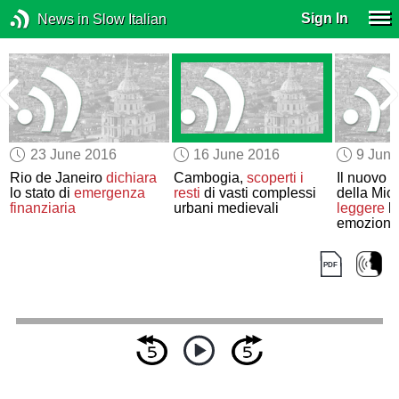
Sign In
News in Slow Italian
23 June 2016
16 June 2016
9 Jun
i
Rio de Janeiro
dichiara
Cambogia,
scoperti
i
Il nuovo “
o
lo stato di
emergenza
resti
di vasti complessi
della Mic
finanziaria
urbani medievali
leggere
le
emozioni