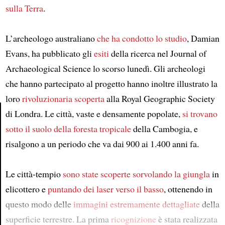
sulla Terra
.
L’archeologo australiano
che ha condotto lo studio
, Damian
Evans, ha pubblicato gli
esiti
della ricerca nel Journal of
Archaeological Science lo scorso lunedì. Gli archeologi
che hanno partecipato al progetto hanno inoltre illustrato la
loro
rivoluzionaria scoperta
alla Royal Geographic Society
di Londra. Le città, vaste e densamente popolate,
si trovano
sotto il suolo della foresta tropicale
della Cambogia, e
Article
risalgono a un periodo che va dai 900 ai 1.400 anni fa.
Le città-tempio
sono state scoperte
sorvolando la giungla
in
elicottero e
puntando dei laser verso il basso
, ottenendo in
questo modo delle
immagini estremamente dettagliate
della
superficie terrestre. La prima
ricognizione
è stata realizzata