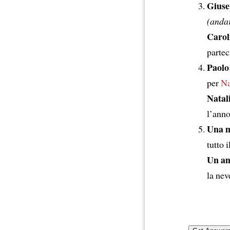
Giuse
(anda
Carol
partec
Paolo
per
Na
Natal
l’anno
Una 
tutto 
Un am
la ne