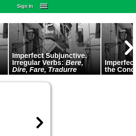
Sign In
SIGN IN
SUBSCRIBE
EDUCATIONAL LICENSES
GIFT CARDS
Imperfect Subjunctive.
OTHER LANGUAGES
Irregular Verbs:
Bere,
Imperfec
ABOUT US
Dire, Fare, Tradurre
the Cond
ALEXA
ADJUST COLORS