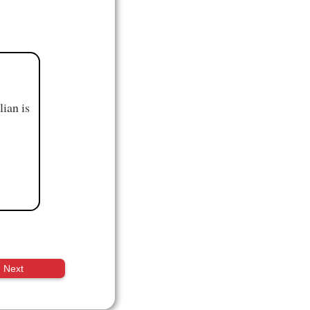
ian is
Next