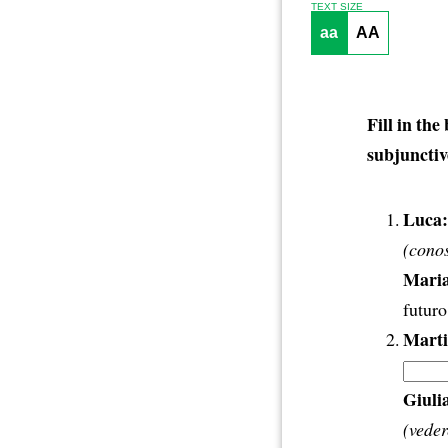
TEXT SIZE
aa
AA
Fill in the
subjunctiv
Luca:
(cono
Maria
futuro
Marti
Giuli
(veder