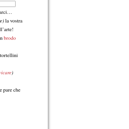
darci…
e)
la vostra
l’arte!
in
brodo
tortellini
vicare
)
e pare che