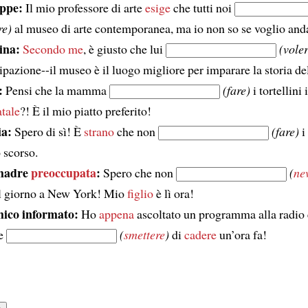
ppe:
Il mio professore di arte
esige
che tutti noi
re)
al museo di arte contemporanea, ma io non so se voglio an
ina:
Secondo me
, è giusto che lui
(voler
ipazione--il museo è il luogo migliore per imparare la storia del
:
Pensi che la mamma
(fare)
i tortellini 
tale
?! È il mio piatto preferito!
ia:
Spero di sì! È
strano
che non
(fare)
i 
 scorso.
madre
preoccupata
:
Spero che non
(
ne
il giorno a New York! Mio
figlio
è lì ora!
ico informato:
Ho
appena
ascoltato un programma alla radio 
ve
(
smettere
)
di
cadere
un’ora fa!