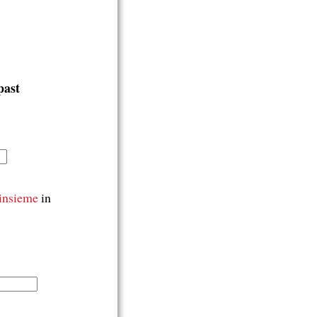
past
insieme
in