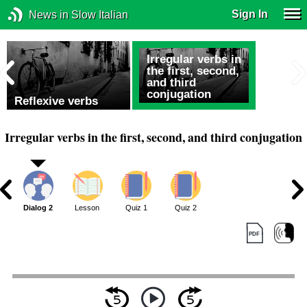
Sign In
News in Slow Italian
Irregular verbs in
the first, second,
and third
conjugation
Reflexive verbs
Irregular verbs in the first, second, and third conjugation
1
Dialog 2
Lesson
Quiz 1
Quiz 2