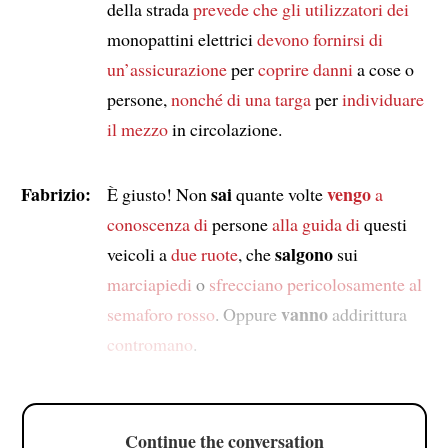
della strada
prevede che
gli utilizzatori dei
monopattini elettrici
devono fornirsi di
un’assicurazione
per
coprire danni
a cose o
persone,
nonché di
una targa
per
individuare
il mezzo
in circolazione.
Fabrizio:
sai
vengo
È giusto! Non
quante volte
a
conoscenza di
persone
alla guida di
questi
salgono
veicoli a
due ruote
, che
sui
marciapiedi
o
sfrecciano pericolosamente al
vanno
semaforo rosso
. Oppure
addirittura
contromano
.
Continue the conversation