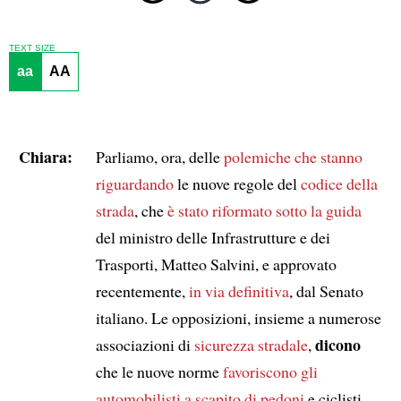
TEXT SIZE
aa
AA
Chiara:
Parliamo, ora, delle
polemiche
che stanno
riguardando
le nuove regole del
codice della
strada
, che
è stato riformato
sotto la guida
del ministro delle Infrastrutture e dei
Trasporti, Matteo Salvini, e approvato
recentemente,
in via definitiva
, dal Senato
italiano. Le opposizioni, insieme a numerose
dicono
associazioni di
sicurezza stradale
,
che le nuove norme
favoriscono gli
automobilisti
a scapito di
pedoni
e ciclisti.