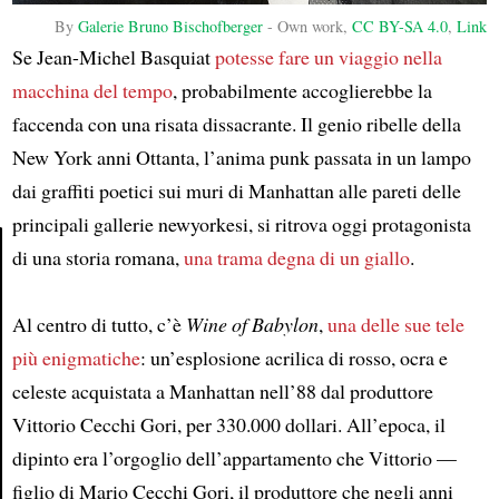
By
Galerie Bruno Bischofberger
-
Own work
,
CC BY-SA 4.0
,
Link
Se Jean-Michel Basquiat
potesse fare un viaggio nella
macchina del tempo
, probabilmente accoglierebbe la
faccenda con una risata dissacrante. Il genio ribelle della
New York anni Ottanta, l’anima punk passata in un lampo
dai graffiti poetici sui muri di Manhattan alle pareti delle
principali gallerie newyorkesi, si ritrova oggi protagonista
di una storia romana,
una trama degna di un giallo
.
Article
Al centro di tutto, c’è
Wine of Babylon
,
una delle sue tele
più enigmatiche
: un’esplosione acrilica di rosso, ocra e
celeste acquistata a Manhattan nell’88 dal produttore
Vittorio Cecchi Gori, per 330.000 dollari. All’epoca, il
dipinto era l’orgoglio dell’appartamento che Vittorio —
figlio di Mario Cecchi Gori, il produttore che negli anni