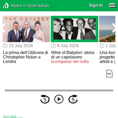
Sign In
News in Slow Italian
15 July 2026
8 July 2026
1 July
e
La prima dell’
Odissea
di
Wine of Babylon
: storia
Una bocca
Christopher Nolan a
di un capolavoro
progetto 
Londra
scomparso nel nulla
artisti e
pi
TEXT SIZE