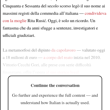
Cinquanta e Sessanta del secolo scorso legò il suo nome ai
massimi registi della commedia all’italiana —
condivideva
con la moglie
Rita Rusić. Oggi, è solo un ricordo. Un
fantasma che da anni sfugge a sentenze, investigatori e
ufficiali giudiziari.
La metamorfosi del dipinto
da capolavoro
— valutato oggi
a 18 milioni di euro —
a corpo del reato
inizia nel 2010.
Vittorio Cecchi Gori, alle prese con serie difficoltà
finanziarie, offre l’opera
al suo storico legal
Continue the conversation
Go further and experience the full content — and
understand how Italian is actually used.