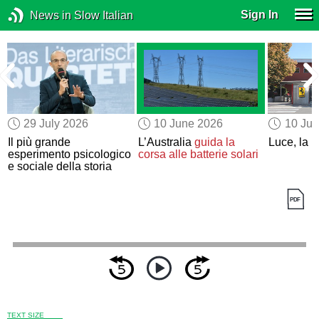
Sign In
News in Slow Italian
29 July 2026
10 June 2026
10 Ju
Il più grande
L’Australia
guida la
Luce, la Fe
esperimento psicologico
corsa alle batterie solari
e sociale della storia
TEXT SIZE