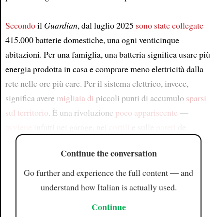
Secondo
il
Guardian
, dal luglio 2025
sono state collegate
415.000 batterie domestiche, una ogni venticinque
abitazioni. Per una famiglia, una batteria significa usare più
energia prodotta in casa e comprare meno elettricità dalla
rete nelle ore più care. Per il sistema elettrico, invece,
significa avere
migliaia di
piccoli punti di accumulo
sparsi
sul territorio
. È una rivoluzione
poco appariscente
—
avviene
infatti nei garage, nei
cortili
e sulle
pareti
de
Continue the conversation
Go further and experience the full content — and
understand how Italian is actually used.
Continue