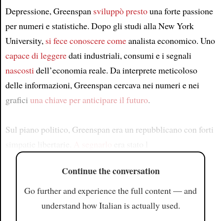
Depressione, Greenspan
sviluppò presto
una forte passione
per numeri e statistiche. Dopo gli studi alla New York
University,
si fece conoscere come
analista economico. Uno
capace di leggere
dati industriali, consumi e i segnali
nascosti
dell’economia reale. Da interprete meticoloso
delle informazioni, Greenspan cercava nei numeri e nei
grafici
una chiave per anticipare il futuro
.
Sul piano politico, Greenspan era un repubblicano con forti
simpatie libertarie.
A segnarlo
era stato l
Continue the conversation
Go further and experience the full content — and
understand how Italian is actually used.