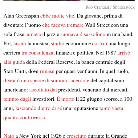
Rob Crandall / Shutterstock
Alan Greenspan
ebbe molte vite
. Da giovane, prima di
diventare l’uomo
che faceva tremare
Wall Street con una
sola frase,
amava
il jazz e
suonava il sassofono
in una band.
Poi,
lasciò
la musica,
studiò
economia e
costruì
una lunga
carriera
tra consulenza
, finanza e politica. Nel 1987
arrivò
alla guida
della Federal Reserve, la banca centrale degli
Stati Uniti, dove
rimase
per quasi vent’anni. In quel ruolo,
diventò
una specie di sommo sacerdote
del capitalismo
Article
americano:
ascoltato dai
presidenti, venerato dai mercati,
temuto dagli
investitori.
È morto
il 22 giugno scorso, a 100
anni,
lasciando dietro di sé
una reputazione
tanto vasta
quanto controversa
.
Nato
a New York nel 1926 e
cresciuto
durante la Grande