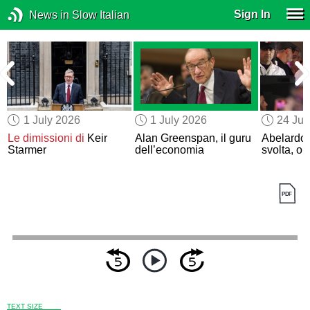
Sign In
News in Slow Italian
1 July 2026
1 July 2026
24 Ju
Le dimissioni di
Keir
Alan Greenspan, il guru
Abelardo 
Starmer
dell’economia
svolta, o
TEXT SIZE