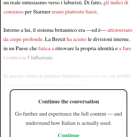
un reale entusiasmo verso i laburisti. Di fatto,
gli indici di
consenso
per Starmer
erano piuttosto bassi
.
Intorno a lui, il sistema britannico era —ed è—
attraversato
da crepe profonde
. La Brexit
ha acuito
le divisioni interne,
in un Paese che
fatica a
ritrovare la propria identità e
a fare
i conti con
l’inflazione.
In questo clima, il premier laburista
aveva scelto
un profilo
da stoico amministratore, per
dimostra
Continue the conversation
Go further and experience the full content — and
understand how Italian is actually used.
Continue