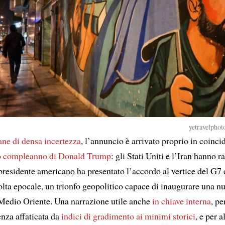
yetravelphot
ne di densa incertezza
, l’annuncio è arrivato proprio in coinc
mo compleanno di Donald Trump
: gli Stati Uniti e l’Iran hanno 
 presidente americano ha presentato l’accordo al vertice del G7
lta epocale, un trionfo geopolitico capace di inaugurare una nu
l Medio Oriente. Una narrazione utile anche
in chiave interna
, pe
enza affaticata da
indici di gradimento ai minimi storici
, e per a