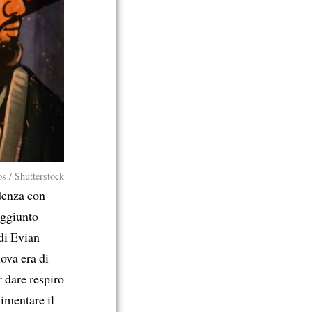
os / Shutterstock
idenza con
raggiunto
 di Evian
ova era di
r dare respiro
limentare il