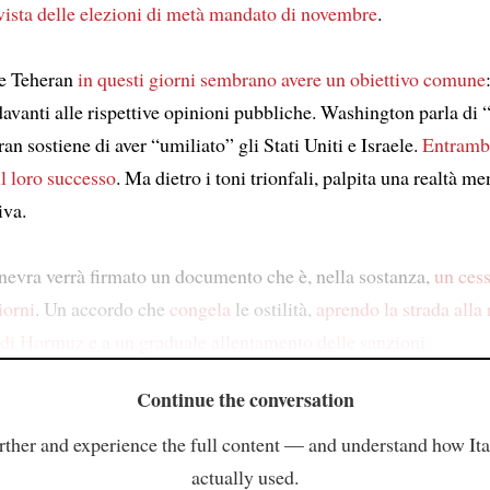
vista delle elezioni di metà mandato di novembre
.
e Teheran
in questi giorni sembrano avere un obiettivo comune
davanti alle rispettive opinioni pubbliche. Washington parla di 
Iran sostiene di aver “umiliato” gli Stati Uniti e Israele.
Entrambe
l loro successo
. Ma dietro i toni trionfali, palpita una realtà me
iva.
nevra verrà firmato un documento che è, nella sostanza,
un cess
iorni
. Un accordo che
congela
le ostilità,
aprendo la strada alla 
o di Hormuz
e a un graduale allentamento delle sanzioni
Continue the conversation
rther and experience the full content — and understand how Ital
actually used.