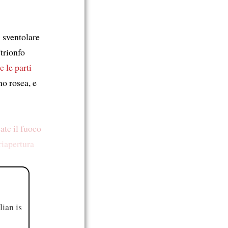
: sventolare
“trionfo
 le parti
no rosea, e
ate il fuoco
riapertura
ian is