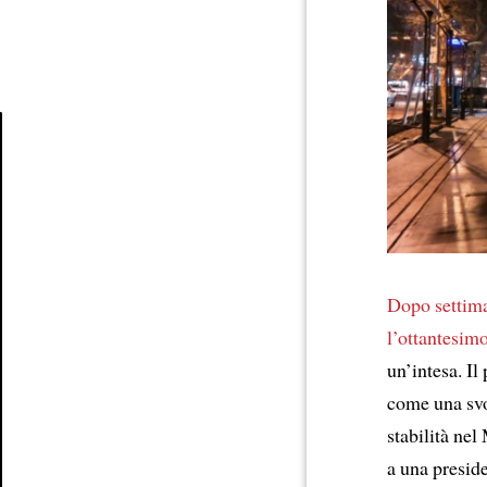
Article
Dopo settima
l’ottantesi
un’intesa. Il
come una svo
stabilità ne
a una presid