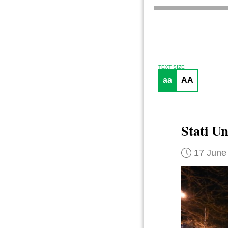
TEXT SIZE
aa
AA
Stati Un
17 June