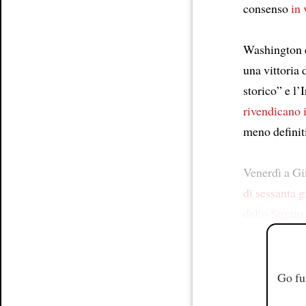
consenso
in 
Washington 
una vittoria 
storico” e l’
rivendicano i
meno definit
Venerdì a Gi
di sessanta g
dello Strett
Go fu