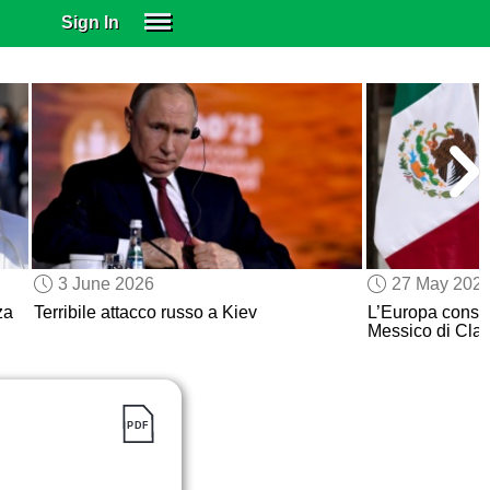
Sign In
SIGN IN
SUBSCRIBE
EDUCATIONAL LICENSES
GIFT CARDS
OTHER LANGUAGES
ABOUT US
ALEXA
3 June 2026
27 May 202
ADJUST COLORS
za
Terribile attacco russo a Kiev
L’Europa conso
Messico di Cla