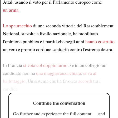
Attal, usando il voto per il Parlamento europeo come
un’arma
.
Lo spauracchio
di una seconda vittoria del Rassemblement
National, stavolta a livello nazionale, ha mobilitato
l'opinione pubblica e i partiti che negli anni
hanno costruito
un vero e proprio cordone sanitario contro l'estrema destra.
In Francia
si vota col doppio turno
: se in un collegio un
candidato non ha
una maggioranza chiara
,
si va al
ballottaggio
. Un sistema che ha favorito
accordi
tra i
candida
Continue the conversation
Go further and experience the full content — and