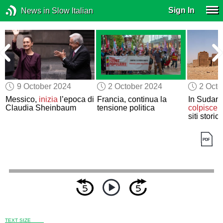
Sign In
News in Slow Italian
9 October 2024
2 October 2024
2 Octo
Messico,
inizia
l’epoca di
Francia, continua la
In Sudan
Claudia Sheinbaum
tensione politica
colpisce 
siti storici
TEXT SIZE